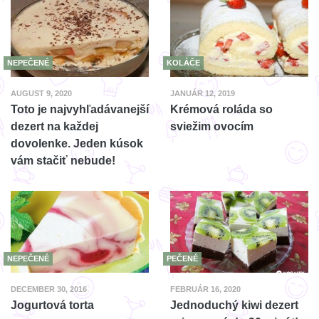
NEPEČENÉ
KOLÁČE
AUGUST 9, 2020
JANUÁR 12, 2019
Toto je najvyhľadávanejší
Krémová roláda so
dezert na každej
sviežim ovocím
dovolenke. Jeden kúsok
vám stačiť nebude!
NEPEČENÉ
PEČENÉ
DECEMBER 30, 2016
FEBRUÁR 16, 2020
Jogurtová torta
Jednoduchý kiwi dezert