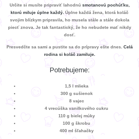
Určite si musíte pripraviť lahodnú
smotanovú pochúťku,
ktorú miluje úplne každý.
Úplne každá žena, ktorá koláč
svojim blízkym pripravila, ho musela stále a stále dokola
piecť znova. Je tak fantastický, že ho nebudete mať nikdy
dosť.
Presvedčte sa sami a pustite sa do prípravy ešte dnes.
Celá
rodina si koláč zamiluje.
Potrebujeme:
1,5 l mlieka
300 g sušienok
8 vajec
4 vrecúška vanilkového cukru
110 g bielej múky
100 g škrobu
400 ml šľahačky