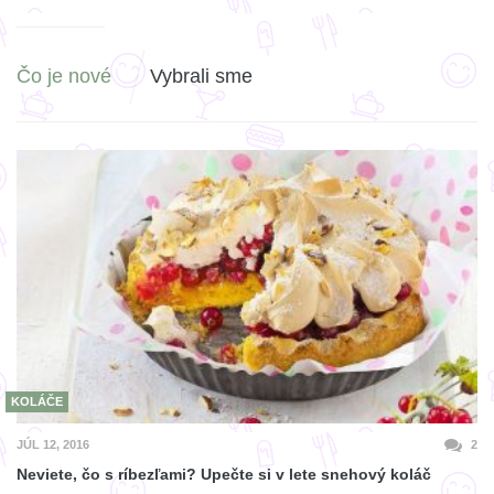
Čo je nové
Vybrali sme
KOLÁČE
JÚL 12, 2016
2
Neviete, čo s ríbezľami? Upečte si v lete snehový koláč