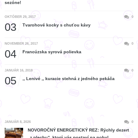
sezóne!
OKTÓBER 29, 2017
0
03
Tvarohové kocky s chuťou kávy
NOVEMBER 26, 2017
0
04
Francúzska syrová polievka
JANUÁR 16, 2018
0
05
,, Lenivé ,, kuracie stehná z jedného pekáča
JANUÁR 8, 2026
0
NOVOROČNÝ ENERGETICKÝ REZ: Rýchly dezert
„z plechu“, ktorý vás postaví na nohy!