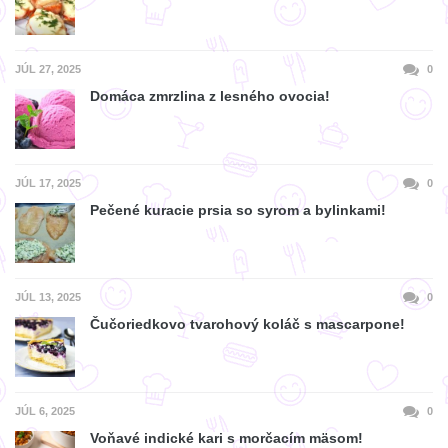
JÚL 27, 2025
0
Domáca zmrzlina z lesného ovocia!
JÚL 17, 2025
0
Pečené kuracie prsia so syrom a bylinkami!
JÚL 13, 2025
0
Čučoriedkovo tvarohový koláč s mascarpone!
JÚL 6, 2025
0
Voňavé indické kari s morčacím mäsom!