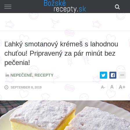
Skip
to
content
Ľahký smotanový krémeš s lahodnou
chuťou! Pripravený za pár minút bez
pečenia!
in
NEPEČENÉ
,
RECEPTY
A+
A
A-
SEPTEMBER 8, 2019