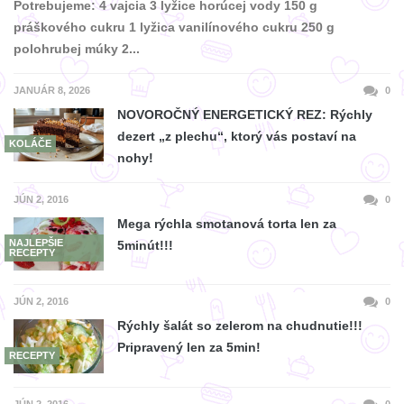
Potrebujeme: 4 vajcia 3 lyžice horúcej vody 150 g
práškového cukru 1 lyžica vanilínového cukru 250 g
polohrubej múky 2...
JANUÁR 8, 2026
0
NOVOROČNÝ ENERGETICKÝ REZ: Rýchly
dezert „z plechu“, ktorý vás postaví na
KOLÁČE
nohy!
JÚN 2, 2016
0
Mega rýchla smotanová torta len za
NAJLEPŠIE
5minút!!!
RECEPTY
JÚN 2, 2016
0
Rýchly šalát so zelerom na chudnutie!!!
Pripravený len za 5min!
RECEPTY
JÚN 2, 2016
0