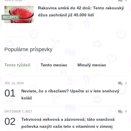
Rakovina umírá do 42 dnů: Tento rakouský
džus zachránil již 45.000 lidí
RECEPTY
Populárne príspevky
Tento týždeň
Tento mesiac
Minulý mesiac
JÚL 12, 2016
2
01
Neviete, čo s ríbezľami? Upečte si v lete snehový
koláč
OKTÓBER 7, 2017
0
02
Tekvicová mrkvová a zázvorová: táto oranžová
polievka nasýti vaše telo s vitamínmi v zimnej