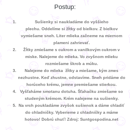
Postup:
Sušienky si naukladáme do vyššieho
plechu. Oddelíme si žĺtky od bielkov. Z bielkov
vymiešame sneh. Liter mlieka začneme na miernom
plameni zahrievať.
Žĺtky zmiešame s cukrom a vanilkovým cukrom v
miske. Nalejeme do mlieka. Vo zvyšnom mlieku
rozmiešame škrob a múku.
Nalejeme do mlieka žĺtky a miešame, kým zmes
nezhustne. Keď zhustne, odstavíme. Sneh pridáme do
horúceho krému, jemne premiešame stierkou.
Vyšľaháme smotanu dotuha. Šľahačku zmiešame so
studeným krémom. Krém nalejeme na sušienky.
Na vrch poukladáme zvyšok sušienok a dáme chladiť
do chladničky. Vyberieme z chladničky a máme
hotovo! Dobrú chuť! Zdroj: Suntgospodina.net