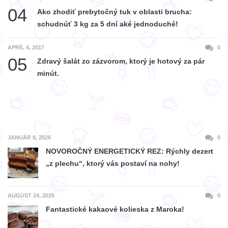
04
Ako zhodiť prebytočný tuk v oblasti brucha:
schudnúť 3 kg za 5 dní aké jednoduché!
APRÍL 4, 2017
0
05
Zdravý šalát zo zázvorom, ktorý je hotový za pár
minút.
JANUÁR 8, 2026
0
NOVOROČNÝ ENERGETICKÝ REZ: Rýchly dezert
„z plechu“, ktorý vás postaví na nohy!
AUGUST 24, 2025
0
Fantastické kakaové kolieska z Maroka!