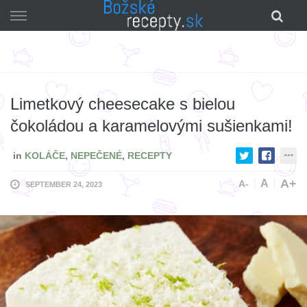
Skip
to
content
Limetkový cheesecake s bielou
čokoládou a karamelovými sušienkami!
in
KOLÁČE
,
NEPEČENÉ
,
RECEPTY
A+
A
A-
SEPTEMBER 24, 2023