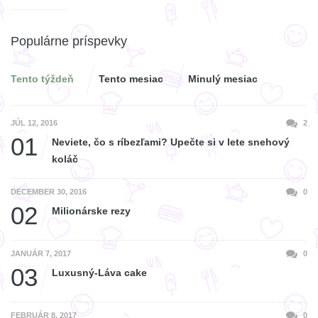
Populárne príspevky
Tento týždeň
Tento mesiac
Minulý mesiac
JÚL 12, 2016
2
01
Neviete, čo s ríbezľami? Upečte si v lete snehový
koláč
DECEMBER 30, 2016
0
02
Milionárske rezy
JANUÁR 7, 2017
0
03
Luxusný-Láva cake
FEBRUÁR 8, 2017
0