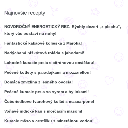
Najnovšie recepty
NOVOROČNÝ ENERGETICKÝ REZ: Rýchly dezert „z plechu“,
ktorý vás postaví na nohy!
Fantastické kakaové kolieska z Maroka!
Nadýchaná piškótová roláda s jahodami!
Lahodné kuracie prsia s citrónovou omáčkou!
Pečené kotlety s paradajkami a mozzarellou!
Domáca zmrzlina z lesného ovocia!
Pečené kuracie prsia so syrom a bylinkami!
Čučoriedkovo tvarohový koláč s mascarpone!
Voňavé indické kari s morčacím mäsom!
Kuracie mäso v cestíčku s minerálnou vodou!