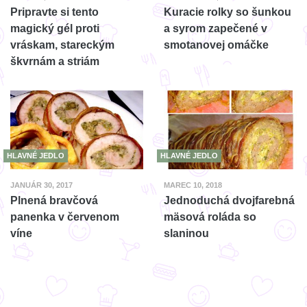
Pripravte si tento
Kuracie rolky so šunkou
magický gél proti
a syrom zapečené v
vráskam, stareckým
smotanovej omáčke
škvrnám a striám
HLAVNÉ JEDLO
HLAVNÉ JEDLO
JANUÁR 30, 2017
MAREC 10, 2018
Plnená bravčová
Jednoduchá dvojfarebná
panenka v červenom
mäsová roláda so
víne
slaninou