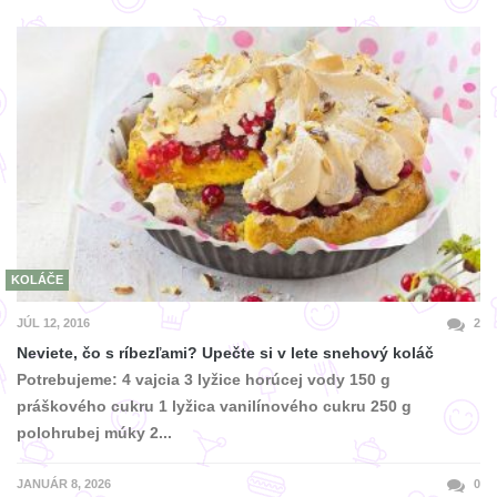
KOLÁČE
JÚL 12, 2016
2
Neviete, čo s ríbezľami? Upečte si v lete snehový koláč
Potrebujeme: 4 vajcia 3 lyžice horúcej vody 150 g
práškového cukru 1 lyžica vanilínového cukru 250 g
polohrubej múky 2...
JANUÁR 8, 2026
0