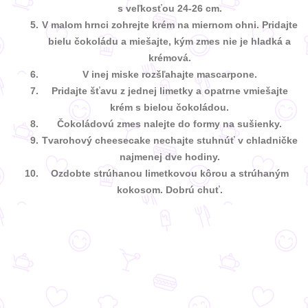
s veľkosťou 24-26 cm.
V malom hrnci zohrejte krém na miernom ohni. Pridajte
bielu čokoládu a miešajte, kým zmes nie je hladká a
krémová.
V inej miske rozšľahajte mascarpone.
Pridajte šťavu z jednej limetky a opatrne vmiešajte
krém s bielou čokoládou.
Čokoládovú zmes nalejte do formy na sušienky.
Tvarohový cheesecake nechajte stuhnúť v chladničke
najmenej dve hodiny.
Ozdobte strúhanou limetkovou kôrou a strúhaným
kokosom. Dobrú chuť.