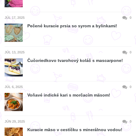
JÚL 17, 2025
0
Pečené kuracie prsia so syrom a bylinkami!
JÚL 13, 2025
0
Čučoriedkovo tvarohový koláč s mascarpone!
JÚL 6, 2025
0
Voňavé indické kari s morčacím mäsom!
JÚN 29, 2025
0
Kuracie mäso v cestíčku s minerálnou vodou!