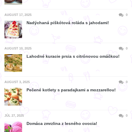
AUGUST 17, 2025
0
Nadýchaná piškótová roláda s jahodami!
AUGUST 10, 2025
0
Lahodné kuracie prsia s citrónovou omáčkou!
AUGUST 3, 2025
0
Pečené kotlety s paradajkami a mozzarellou!
JÚL 27, 2025
0
Domáca zmrzlina z lesného ovocia!