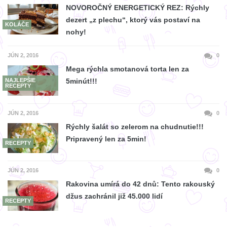
NOVOROČNÝ ENERGETICKÝ REZ: Rýchly
dezert „z plechu“, ktorý vás postaví na
KOLÁČE
nohy!
JÚN 2, 2016
0
Mega rýchla smotanová torta len za
NAJLEPŠIE
5minút!!!
RECEPTY
JÚN 2, 2016
0
Rýchly šalát so zelerom na chudnutie!!!
Pripravený len za 5min!
RECEPTY
JÚN 2, 2016
0
Rakovina umírá do 42 dnů: Tento rakouský
džus zachránil již 45.000 lidí
RECEPTY