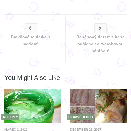
Bravčové rebierka s
Banánový dezert s bebe
medom!
sušienok a tvarohovou
náplňou!
You Might Also Like
RECEPTY
HLAVNÉ JEDLO
MAREC 2, 2017
DECEMBER 23, 2017