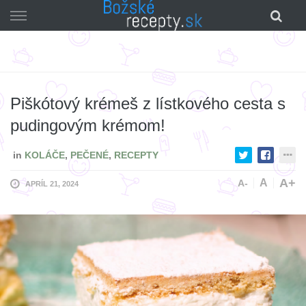
Skip
to
content
Piškótový krémeš z lístkového cesta s
pudingovým krémom!
in
KOLÁČE
,
PEČENÉ
,
RECEPTY
A+
A
A-
APRÍL 21, 2024