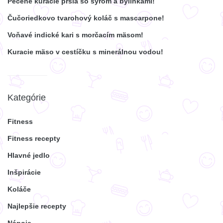
Pečené kuracie prsia so syrom a bylinkami!
Čučoriedkovo tvarohový koláč s mascarpone!
Voňavé indické kari s morčacím mäsom!
Kuracie mäso v cestíčku s minerálnou vodou!
Kategórie
Fitness
Fitness recepty
Hlavné jedlo
Inšpirácie
Koláče
Najlepšie recepty
Nápoje