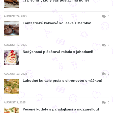
„z plechu“, ktorý vás postaví na nohy!
AUGUST 24, 2025
0
Fantastické kakaové kolieska z Maroka!
AUGUST 17, 2025
0
Nadýchaná piškótová roláda s jahodami!
AUGUST 10, 2025
0
Lahodné kuracie prsia s citrónovou omáčkou!
AUGUST 3, 2025
0
Pečené kotlety s paradajkami a mozzarellou!