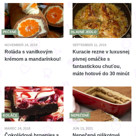
PEČENÉ
HLAVNÉ JEDLO
NOVEMBER 24, 2019
SEPTEMBER 11, 2019
Roláda s vanilkovým
Kuracie rezne v luxusnej
krémom a mandarínkou!
pivnej omáčke s
fantastickou chuťou,
máte hotové do 30 minút
KOLÁČE
NEPEČENÉ
MAREC 24, 2018
JÚN 13, 2021
Čokoládové brownies s
Nepečené piškotové