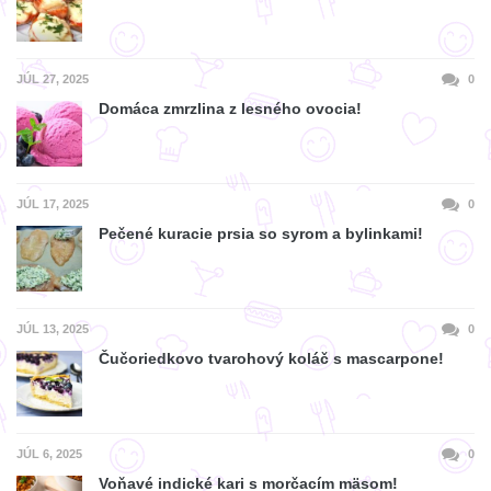
JÚL 27, 2025
0
Domáca zmrzlina z lesného ovocia!
JÚL 17, 2025
0
Pečené kuracie prsia so syrom a bylinkami!
JÚL 13, 2025
0
Čučoriedkovo tvarohový koláč s mascarpone!
JÚL 6, 2025
0
Voňavé indické kari s morčacím mäsom!