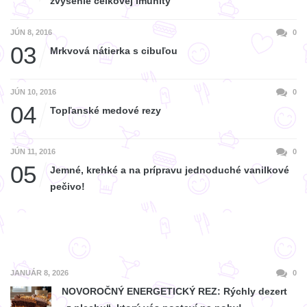
zvýšenie celkovej imunity
JÚN 8, 2016
0
03
Mrkvová nátierka s cibuľou
JÚN 10, 2016
0
04
Topľanské medové rezy
JÚN 11, 2016
0
05
Jemné, krehké a na prípravu jednoduché vanilkové
pečivo!
JANUÁR 8, 2026
0
NOVOROČNÝ ENERGETICKÝ REZ: Rýchly dezert