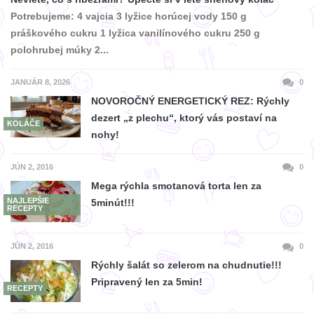
Potrebujeme: 4 vajcia 3 lyžice horúcej vody 150 g
práškového cukru 1 lyžica vanilínového cukru 250 g
polohrubej múky 2...
JANUÁR 8, 2026
0
NOVOROČNÝ ENERGETICKÝ REZ: Rýchly
dezert „z plechu“, ktorý vás postaví na
KOLÁČE
nohy!
JÚN 2, 2016
0
Mega rýchla smotanová torta len za
NAJLEPŠIE
5minút!!!
RECEPTY
JÚN 2, 2016
0
Rýchly šalát so zelerom na chudnutie!!!
Pripravený len za 5min!
RECEPTY