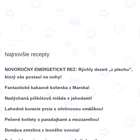
Najnovšie recepty
NOVOROČNÝ ENERGETICKÝ REZ: Rýchly dezert „z plechu“,
ktorý vás postaví na nohy!
Fantastické kakaové kolieska z Maroka!
Nadýchaná piškótová roláda s jahodami!
Lahodné kuracie prsia s citrónovou omáčkou!
Pečené kotlety s paradajkami a mozzarellou!
Domáca zmrzlina z lesného ovocia!