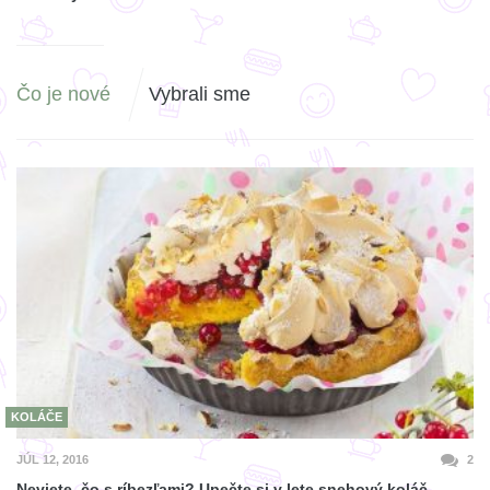
Čo je nové
Vybrali sme
KOLÁČE
JÚL 12, 2016
2
Neviete, čo s ríbezľami? Upečte si v lete snehový koláč