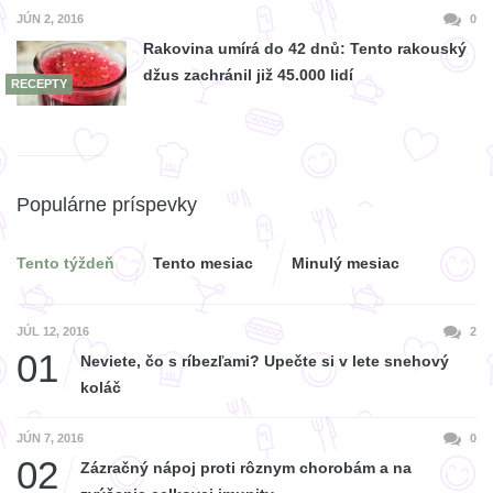
JÚN 2, 2016
0
Rakovina umírá do 42 dnů: Tento rakouský
džus zachránil již 45.000 lidí
RECEPTY
Populárne príspevky
Tento týždeň
Tento mesiac
Minulý mesiac
JÚL 12, 2016
2
01
Neviete, čo s ríbezľami? Upečte si v lete snehový
koláč
JÚN 7, 2016
0
02
Zázračný nápoj proti rôznym chorobám a na