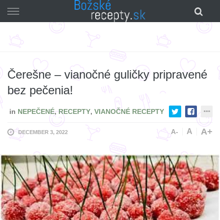
Skip
to
content
Čerešne – vianočné guličky pripravené
bez pečenia!
in
NEPEČENÉ
,
RECEPTY
,
VIANOČNÉ RECEPTY
A+
A
A-
DECEMBER 3, 2022