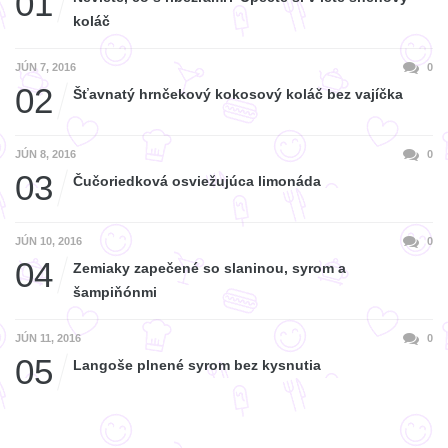
01
koláč
JÚN 7, 2016
0
02
Šťavnatý hrnčekový kokosový koláč bez vajíčka
JÚN 8, 2016
0
03
Čučoriedková osviežujúca limonáda
JÚN 10, 2016
0
04
Zemiaky zapečené so slaninou, syrom a
šampiňónmi
JÚN 11, 2016
0
05
Langoše plnené syrom bez kysnutia