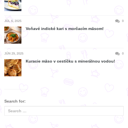
JÚL 6, 2025
0
Voňavé indické kari s morčacím mäsom!
JÚN 29, 2025
0
Kuracie mäso v cestíčku s minerálnou vodou!
Search for: