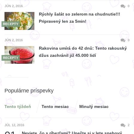
JÚN 2, 2016
0
Rýchly šalát so zelerom na chudnutie!!!
Pripravený len za 5min!
RECEPTY
JÚN 2, 2016
0
Rakovina umírá do 42 dnů: Tento rakouský
džus zachránil již 45.000 lidí
RECEPTY
Populárne príspevky
Tento týždeň
Tento mesiac
Minulý mesiac
JÚL 12, 2016
2
Neviete, čo s ríbezľami? Upečte si v lete snehový