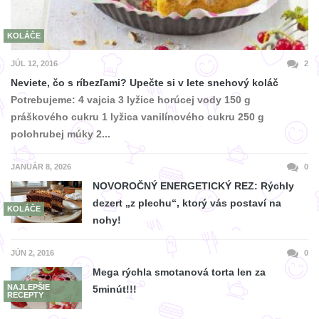
KOLÁČE
JÚL 12, 2016
2
Neviete, čo s ríbezľami? Upečte si v lete snehový koláč
Potrebujeme: 4 vajcia 3 lyžice horúcej vody 150 g
práškového cukru 1 lyžica vanilínového cukru 250 g
polohrubej múky 2...
JANUÁR 8, 2026
0
NOVOROČNÝ ENERGETICKÝ REZ: Rýchly
dezert „z plechu“, ktorý vás postaví na
KOLÁČE
nohy!
JÚN 2, 2016
0
Mega rýchla smotanová torta len za
NAJLEPŠIE
5minút!!!
RECEPTY