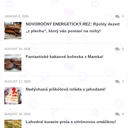
JANUÁR 8, 2026
0
NOVOROČNÝ ENERGETICKÝ REZ: Rýchly dezert
„z plechu“, ktorý vás postaví na nohy!
AUGUST 24, 2025
0
Fantastické kakaové kolieska z Maroka!
AUGUST 17, 2025
0
Nadýchaná piškótová roláda s jahodami!
AUGUST 10, 2025
0
Lahodné kuracie prsia s citrónovou omáčkou!