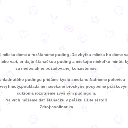
cl mlieka dáme a rozšľaháme puding .Do zbytku mlieka ho dáme va
ieko varí, pridajte šľahačkou puding a miešajte niekoľko minút, 
sa nedosiahne požadovanej konzistencie.
chladnutého pudingu pridáme kyslú smotanu.Natrieme polovicu
ovej hmoty,poukladáme nasekané broskyňe posypeme práškový
cukroma rozotrieme zvyšným pudingom.
Na vrch môžeme dať šľahačku v prášku.Užite si to!!!
Zdroj:coolinarika