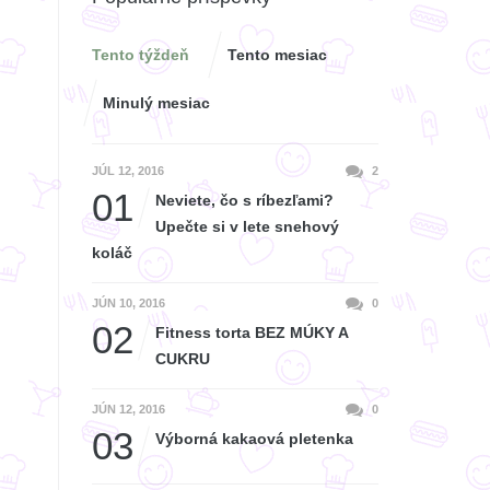
Tento týždeň
Tento mesiac
Minulý mesiac
JÚL 12, 2016
2
01
Neviete, čo s ríbezľami?
Upečte si v lete snehový
koláč
JÚN 10, 2016
0
02
Fitness torta BEZ MÚKY A
CUKRU
JÚN 12, 2016
0
03
Výborná kakaová pletenka