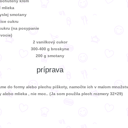
 ochutený krém
l mlieka
yslej smotany
žice cukru
cukru (na posypanie
vocie)
2 vanilkový cukor
300-400 g broskyne
200 g smotany
príprava
me do formy alebo plechu piškoty, namočte ich v malom množst
y alebo mlieka , nie moc.. (Ja som použila plech rozmery 32×29)