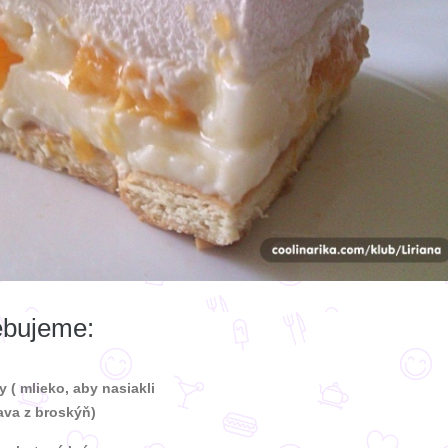
ebujeme:
y
( mlieko, aby nasiakli
ava z broskýň)