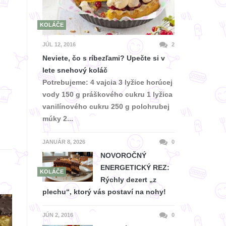
KOLÁČE
JÚL 12, 2016
2
Neviete, čo s ríbezľami? Upečte si v
lete snehový koláč
Potrebujeme: 4 vajcia 3 lyžice horúcej
vody 150 g práškového cukru 1 lyžica
vanilínového cukru 250 g polohrubej
múky 2...
JANUÁR 8, 2026
0
NOVOROČNÝ
ENERGETICKÝ REZ:
KOLÁČE
Rýchly dezert „z
plechu“, ktorý vás postaví na nohy!
JÚN 2, 2016
0