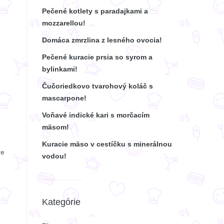
Pečené kotlety s paradajkami a
mozzarellou!
Domáca zmrzlina z lesného ovocia!
Pečené kuracie prsia so syrom a
bylinkami!
Čučoriedkovo tvarohový koláč s
mascarpone!
Voňavé indické kari s morčacím
mäsom!
Kuracie mäso v cestíčku s minerálnou
ve
vodou!
Kategórie