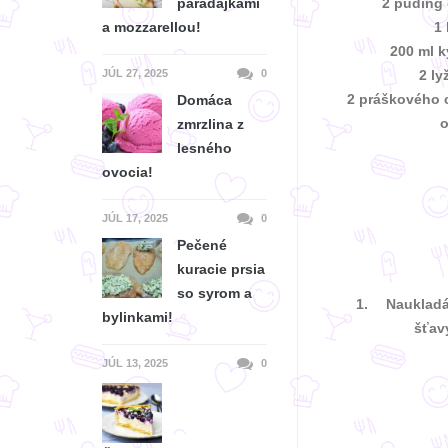
paradajkami
2
puding
a mozzarellou!
1 
200 ml k
JÚL 27, 2025
0
2 ly
2
práškového 
Domáca
o
zmrzlina z
lesného
ovocia!
JÚL 17, 2025
0
Pečené
kuracie prsia
so syrom a
Naukladá
bylinkami!
šťav
JÚL 13, 2025
0