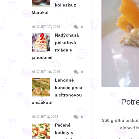
kolieska z
Maroka!
AUGUST 17, 2025
0
Nadýchaná
piškótová
roláda s
jahodami!
AUGUST 10, 2025
0
Lahodné
kuracie prsia
s citrónovou
Potr
omáčkou!
AUGUST 3, 2025
0
250 g dlhé piškot
Pečené
alebo šť
kotlety s