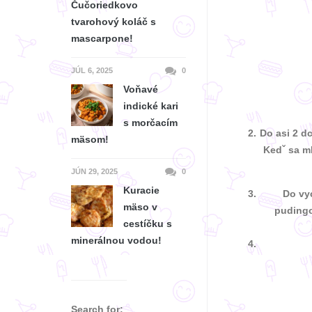
Čučoriedkovo
tvarohový koláč s
mascarpone!
JÚL 6, 2025
0
Voňavé
indické kari
s morčacím
Do asi 2 d
mäsom!
Kedˇ sa ml
JÚN 29, 2025
0
Kuracie
Do vy
mäso v
puding
cestíčku s
minerálnou vodou!
Search for: