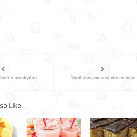
ezert s broskyňou
Vanilkovo-makový cheesecake
so Like