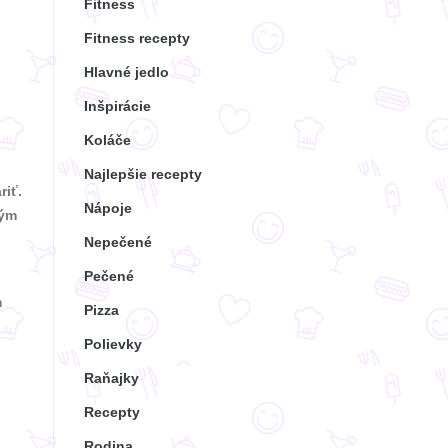
Fitness
Fitness recepty
Hlavné jedlo
Inšpirácie
Koláče
Najlepšie recepty
riť.
Nápoje
kým
Nepečené
Pečené
m
Pizza
Polievky
Raňajky
Recepty
Rodina