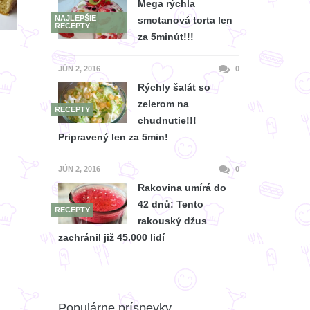
Mega rýchla
NAJLEPŠIE
smotanová torta len
RECEPTY
za 5minút!!!
JÚN 2, 2016
0
Rýchly šalát so
zelerom na
RECEPTY
chudnutie!!!
Pripravený len za 5min!
JÚN 2, 2016
0
Rakovina umírá do
42 dnů: Tento
RECEPTY
rakouský džus
zachránil již 45.000 lidí
Populárne príspevky