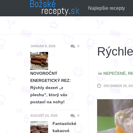
Skip
Najlepšie recepty
to
content
JANUÁR 8, 2026
0
Rýchle
NOVOROČNÝ
in
NEPEČENÉ
,
R
ENERGETICKÝ REZ:
DECEMBER 29, 20
Rýchly dezert „z
plechu“, ktorý vás
postaví na nohy!
AUGUST 24, 2025
0
Fantastické
kakaové