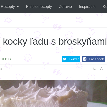
Recepty
Fitness recepty
Zdravie
Inšpirácie
Ko
 kocky ľadu s broskyňami
ECEPTY
Twitter
Facebook
A
A-
16