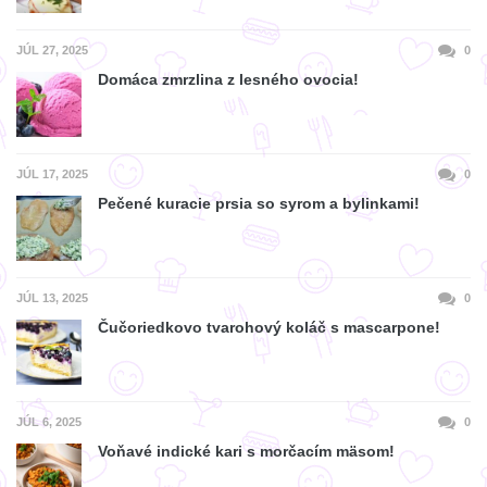
JÚL 27, 2025
0
Domáca zmrzlina z lesného ovocia!
JÚL 17, 2025
0
Pečené kuracie prsia so syrom a bylinkami!
JÚL 13, 2025
0
Čučoriedkovo tvarohový koláč s mascarpone!
JÚL 6, 2025
0
Voňavé indické kari s morčacím mäsom!