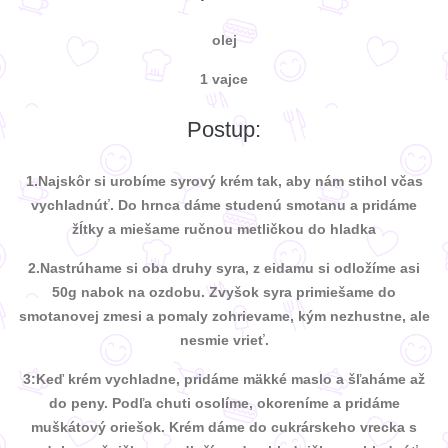
olej
1 vajce
Postup:
1.Najskôr si urobíme syrový krém tak, aby nám stihol včas
vychladnúť. Do hrnca dáme studenú smotanu a pridáme
žĺtky a miešame ručnou metličkou do hladka
2.Nastrúhame si oba druhy syra, z eidamu si odložíme asi
50g nabok na ozdobu. Zvyšok syra primiešame do
smotanovej zmesi a pomaly zohrievame, kým nezhustne, ale
nesmie vrieť.
3:Keď krém vychladne, pridáme mäkké maslo a šľaháme až
do peny. Podľa chuti osolíme, okoreníme a pridáme
muškátový oriešok. Krém dáme do cukrárskeho vrecka s