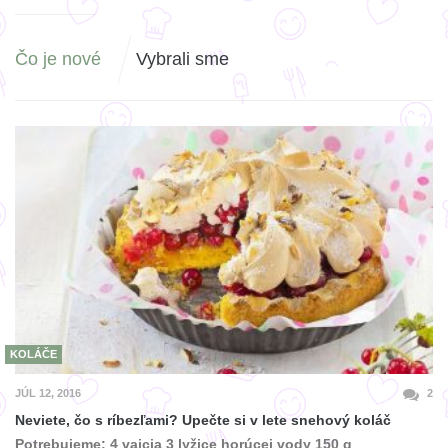
Čo je nové
Vybrali sme
KOLÁČE
JÚL 12, 2016
2
Neviete, čo s ríbezľami? Upečte si v lete snehový koláč
Potrebujeme: 4 vajcia 3 lyžice horúcej vody 150 g