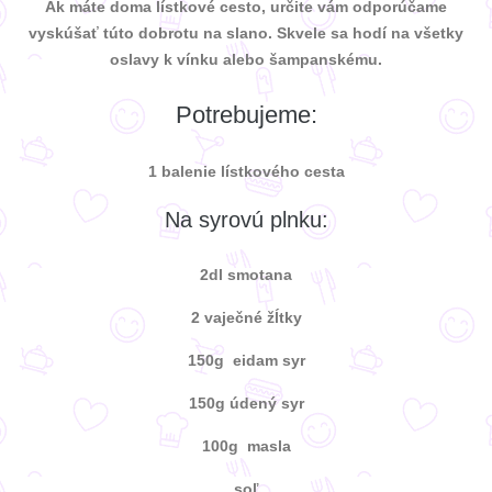
Ak máte doma lístkové cesto, určite vám odporúčame
vyskúšať túto dobrotu na slano. Skvele sa hodí na všetky
oslavy k vínku alebo šampanskému.
Potrebujeme:
1 balenie lístkového cesta
Na syrovú plnku:
2dl smotana
2 vaječné žĺtky
150g eidam syr
150g údený syr
100g masla
soľ