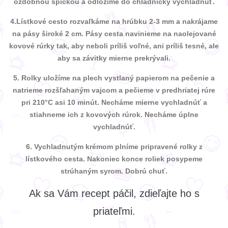
ozdobnou špičkou a odložíme do chladničky vychladnúť.
4.Lístkové cesto rozvaľkáme na hrúbku 2-3 mm a nakrájame
na pásy široké 2 cm. Pásy cesta navinieme na naolejované
kovové rúrky tak, aby neboli príliš voľné, ani príliš tesné, ale
aby sa závitky mierne prekrývali.
5. Rolky uložíme na plech vystlaný papierom na pečenie a
natrieme rozšľahaným vajcom a pečieme v predhriatej rúre
pri 210°C asi 10 minút. Necháme mierne vychladnúť a
stiahneme ich z kovových rúrok. Necháme úplne
vychladnúť.
6. Vychladnutým krémom plníme pripravené rolky z
lístkového cesta. Nakoniec konce roliek posypeme
strúhaným syrom. Dobrú chuť.
Ak sa Vám recept páčil, zdieľajte ho s
priateľmi.