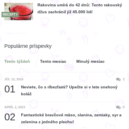
Rakovina umírá do 42 dnů: Tento rakouský
džus zachránil již 45.000 lidí
RECEPTY
Populárne príspevky
Tento týždeň
Tento mesiac
Minulý mesiac
JÚL 12, 2016
2
01
Neviete, čo s ríbezľami? Upečte si v lete snehový
koláč
APRÍL 2, 2023
0
02
Fantastické bravčové mäso, slanina, zemiaky, syr a
zelenina z jedného plechu!