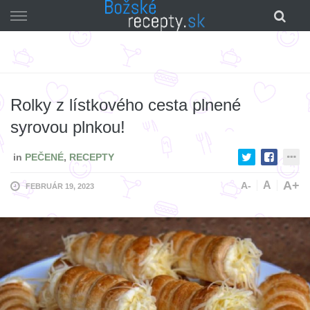
Skip
to
content
Rolky z lístkového cesta plnené
syrovou plnkou!
in
PEČENÉ
,
RECEPTY
A+
A
A-
FEBRUÁR 19, 2023