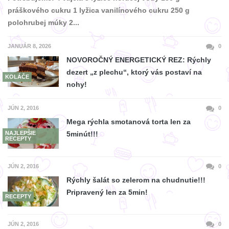
práškového cukru 1 lyžica vanilínového cukru 250 g
polohrubej múky 2...
JANUÁR 8, 2026
0
NOVOROČNÝ ENERGETICKÝ REZ: Rýchly
dezert „z plechu“, ktorý vás postaví na
KOLÁČE
nohy!
JÚN 2, 2016
0
Mega rýchla smotanová torta len za
NAJLEPŠIE
5minút!!!
RECEPTY
JÚN 2, 2016
0
Rýchly šalát so zelerom na chudnutie!!!
Pripravený len za 5min!
RECEPTY
JÚN 2, 2016
0