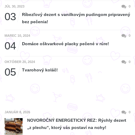
JÚL 30, 2023
0
03
Ríbezľový dezert s vanilkovým pudingom pripravený
bez pečenia!
MAREC 10, 2024
0
04
Domáce oškvarkové placky pečené v rúre!
OKTÓBER 20, 2024
0
05
Tvarohový koláč!
JANUÁR 8, 2026
0
NOVOROČNÝ ENERGETICKÝ REZ: Rýchly dezert
„z plechu“, ktorý vás postaví na nohy!