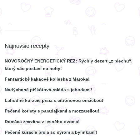
Najnovšie recepty
NOVOROČNÝ ENERGETICKÝ REZ: Rýchly dezert „z plechu“,
ktorý vás postaví na nohy!
Fantastické kakaové kolieska z Maroka!
Nadýchaná piškótová roláda s jahodami!
Lahodné kuracie prsia s citrónovou omáčkou!
Pečené kotlety s paradajkami a mozzarellou!
Domáca zmrzlina z lesného ovocia!
Pečené kuracie prsia so syrom a bylinkami!