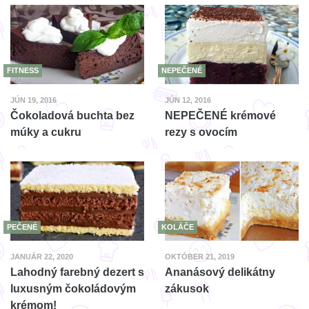
FITNESS
NEPEČENÉ
JÚN 19, 2016
JÚN 12, 2016
Čokoladová buchta bez
NEPEČENÉ krémové
múky a cukru
rezy s ovocím
PEČENÉ
KOLÁČE
JANUÁR 22, 2020
OKTÓBER 21, 2019
Lahodný farebný dezert s
Ananásový delikátny
luxusným čokoládovým
zákusok
krémom!