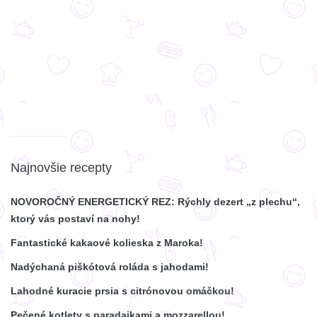
Najnovšie recepty
NOVOROČNÝ ENERGETICKÝ REZ: Rýchly dezert „z plechu“,
ktorý vás postaví na nohy!
Fantastické kakaové kolieska z Maroka!
Nadýchaná piškótová roláda s jahodami!
Lahodné kuracie prsia s citrónovou omáčkou!
Pečené kotlety s paradajkami a mozzarellou!