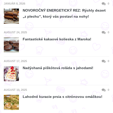
JANUÁR 8, 2026
0
NOVOROČNÝ ENERGETICKÝ REZ: Rýchly dezert
„z plechu“, ktorý vás postaví na nohy!
AUGUST 24, 2025
0
Fantastické kakaové kolieska z Maroka!
AUGUST 17, 2025
0
Nadýchaná piškótová roláda s jahodami!
AUGUST 10, 2025
0
Lahodné kuracie prsia s citrónovou omáčkou!