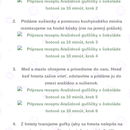
Pridáme sušienky a pomocou kuchynského mixéra
rozmixujeme na hrubé kúsky (nie na jemný prášok).
Med a maslo ohrejeme a privedieme do varu. Hneď
keď hmota začne vrieť, odstavíme a pridáme ju do
zmesi arašidov a sušienok.
Z hmoty tvarujeme guľky (aby sa hmota nelepila na