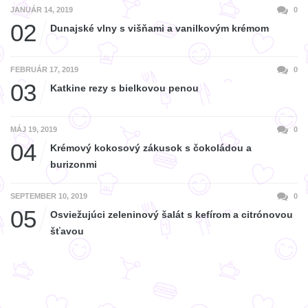
JANUÁR 14, 2019
0
02
Dunajské vlny s višňami a vanilkovým krémom
FEBRUÁR 17, 2019
0
03
Katkine rezy s bielkovou penou
MÁJ 19, 2019
0
04
Krémový kokosový zákusok s čokoládou a
burizonmi
SEPTEMBER 10, 2019
0
05
Osviežujúci zeleninový šalát s kefírom a citrónovou
šťavou