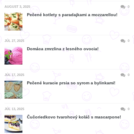
AUGUST 3, 2025
0
Pečené kotlety s paradajkami a mozzarellou!
JÚL 27, 2025
0
Domáca zmrzlina z lesného ovocia!
JÚL 17, 2025
0
Pečené kuracie prsia so syrom a bylinkami!
JÚL 13, 2025
0
Čučoriedkovo tvarohový koláč s mascarpone!