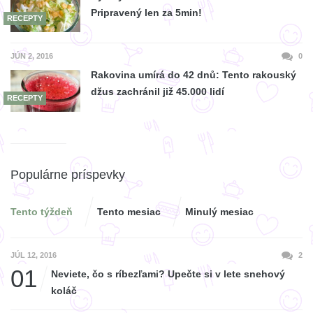
Pripravený len za 5min!
RECEPTY
JÚN 2, 2016
0
Rakovina umírá do 42 dnů: Tento rakouský
džus zachránil již 45.000 lidí
RECEPTY
Populárne príspevky
Tento týždeň
Tento mesiac
Minulý mesiac
JÚL 12, 2016
2
01
Neviete, čo s ríbezľami? Upečte si v lete snehový
koláč