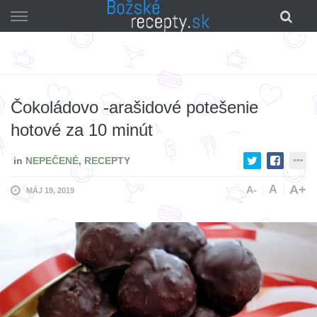
Skip
to
content
Čokoládovo -arašidové potešenie
hotové za 10 minút
in
NEPEČENÉ
,
RECEPTY
A+
A
A-
MÁJ 19, 2019