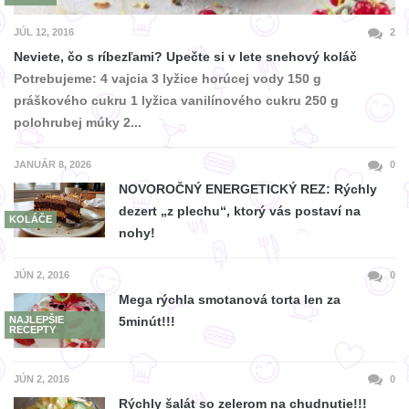
JÚL 12, 2016
2
Neviete, čo s ríbezľami? Upečte si v lete snehový koláč
Potrebujeme: 4 vajcia 3 lyžice horúcej vody 150 g
práškového cukru 1 lyžica vanilínového cukru 250 g
polohrubej múky 2...
JANUÁR 8, 2026
0
NOVOROČNÝ ENERGETICKÝ REZ: Rýchly
dezert „z plechu“, ktorý vás postaví na
KOLÁČE
nohy!
JÚN 2, 2016
0
Mega rýchla smotanová torta len za
NAJLEPŠIE
5minút!!!
RECEPTY
JÚN 2, 2016
0
Rýchly šalát so zelerom na chudnutie!!!