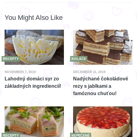
You Might Also Like
RECEPTY
KOLÁČE
NOVEMBER 7, 2019
DECEMBER 11, 2019
Lahodný domáci syr zo
Nadýchané čokoládové
základných ingrediencií!
rezy s jablkami a
famóznou chuťou!
RECEPTY
NEPEČENÉ