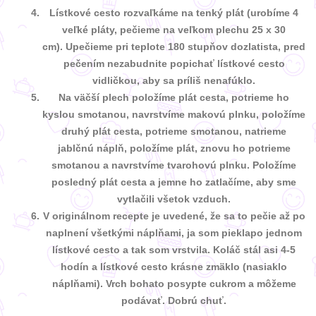
Lístkové cesto rozvaľkáme na tenký plát (urobíme 4
veľké pláty, pečieme na veľkom plechu 25 x 30
cm). Upečieme pri teplote 180 stupňov dozlatista, pred
pečením nezabudnite popichať lístkové cesto
vidličkou, aby sa príliš nenafúklo.
Na väčší plech položíme plát cesta, potrieme ho
kyslou smotanou, navrstvíme makovú plnku, položíme
druhý plát cesta, potrieme smotanou, natrieme
jablčnú náplň, položíme plát, znovu ho potrieme
smotanou a navrstvíme tvarohovú plnku. Položíme
posledný plát cesta a jemne ho zatlačíme, aby sme
vytlačili všetok vzduch.
V originálnom recepte je uvedené, že sa to pečie až po
naplnení všetkými náplňami, ja som pieklapo jednom
lístkové cesto a tak som vrstvila. Koláč stál asi 4-5
hodín a lístkové cesto krásne zmäklo (nasiaklo
náplňami). Vrch bohato posypte cukrom a môžeme
podávať. Dobrú chuť.