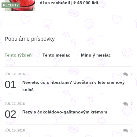
džus zachránil již 45.000 lidí
RECEPTY
Populárne príspevky
Tento týždeň
Tento mesiac
Minulý mesiac
JÚL 12, 2016
2
01
Neviete, čo s ríbezľami? Upečte si v lete snehový
koláč
JÚL 12, 2016
0
02
Rezy s čokoládovo-gaštanovým krémom
JÚL 15, 2016
0