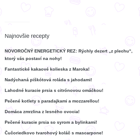
Najnovšie recepty
NOVOROČNÝ ENERGETICKÝ REZ: Rýchly dezert „z plechu“,
ktorý vás postaví na nohy!
Fantastické kakaové kolieska z Maroka!
Nadýchaná piškótová roláda s jahodami!
Lahodné kuracie prsia s citrónovou omáčkou!
Pečené kotlety s paradajkami a mozzarellou!
Domáca zmrzlina z lesného ovocia!
Pečené kuracie prsia so syrom a bylinkami!
Čučoriedkovo tvarohový koláč s mascarpone!