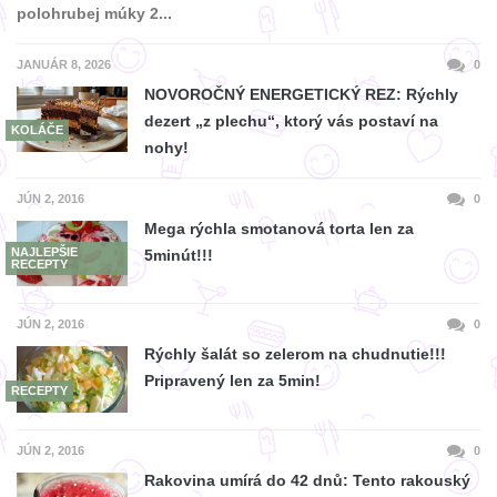
polohrubej múky 2...
JANUÁR 8, 2026
0
NOVOROČNÝ ENERGETICKÝ REZ: Rýchly
dezert „z plechu“, ktorý vás postaví na
KOLÁČE
nohy!
JÚN 2, 2016
0
Mega rýchla smotanová torta len za
NAJLEPŠIE
5minút!!!
RECEPTY
JÚN 2, 2016
0
Rýchly šalát so zelerom na chudnutie!!!
Pripravený len za 5min!
RECEPTY
JÚN 2, 2016
0
Rakovina umírá do 42 dnů: Tento rakouský