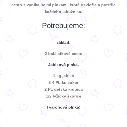
cesto s vynikajúcimi plnkami, ktoré osviežia a potešia
každého labužníka.
Potrebujeme:
základ:
2 bal.lístkové cesto
Jablková plnka:
1 kg jablká
3-4 PL kr. cukor
2 PL detská krupica
1/2 lyžičky škorice
Tvarohová plnka: