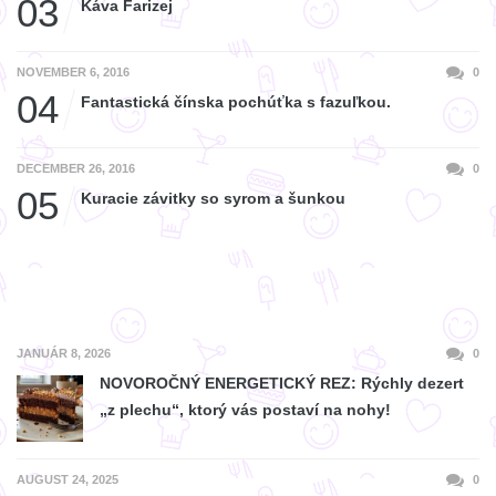
03
Káva Farizej
NOVEMBER 6, 2016
0
04
Fantastická čínska pochúťka s fazuľkou.
DECEMBER 26, 2016
0
05
Kuracie závitky so syrom a šunkou
JANUÁR 8, 2026
0
NOVOROČNÝ ENERGETICKÝ REZ: Rýchly dezert
„z plechu“, ktorý vás postaví na nohy!
AUGUST 24, 2025
0