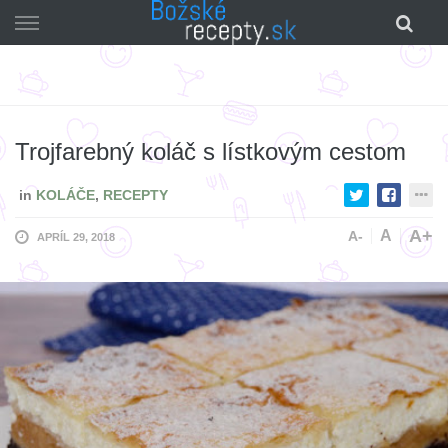
Skip
to
content
Trojfarebný koláč s lístkovým cestom
in
KOLÁČE
,
RECEPTY
A+
A
A-
APRÍL 29, 2018