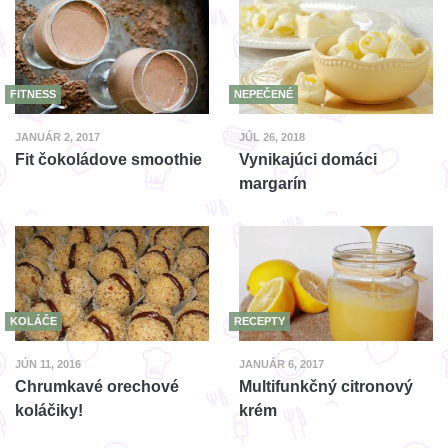
FITNESS
NEPEČENÉ
JANUÁR 2, 2017
JÚL 26, 2018
Fit čokoládove smoothie
Vynikajúci domáci
margarín
KOLÁČE
RECEPTY
JÚN 11, 2016
JANUÁR 6, 2017
Chrumkavé orechové
Multifunkčný citronový
koláčiky!
krém