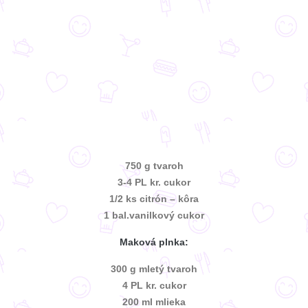
750 g tvaroh
3-4 PL kr. cukor
1/2 ks citrón – kôra
1 bal.vanilkový cukor
Maková plnka:
300 g mletý tvaroh
4 PL kr. cukor
200 ml mlieka