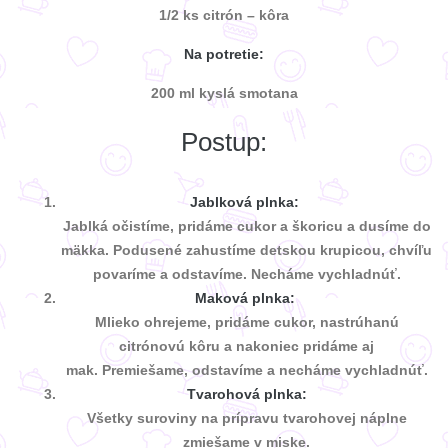
1/2 ks citrón – kôra
Na potretie:
200 ml kyslá smotana
Postup:
Jablková plnka:
Jablká očistíme, pridáme cukor a škoricu a dusíme do
mäkka. Podusené zahustíme detskou krupicou, chvíľu
povaríme a odstavíme. Necháme vychladnúť.
Maková plnka:
Mlieko ohrejeme, pridáme cukor, nastrúhanú
citrónovú kôru a nakoniec pridáme aj
mak. Premiešame, odstavíme a necháme vychladnúť.
Tvarohová plnka:
Všetky suroviny na prípravu tvarohovej náplne
zmiešame v miske.