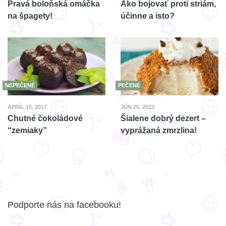
Pravá boloňská omáčka
Ako bojovať proti striám,
na špagety!
účinne a isto?
NEPEČENÉ
PEČENÉ
APRÍL 15, 2017
JÚN 25, 2023
Chutné čokoládové
Šialene dobrý dezert –
“zemiaky”
vyprážaná zmrzlina!
Podporte nás na facebooku!