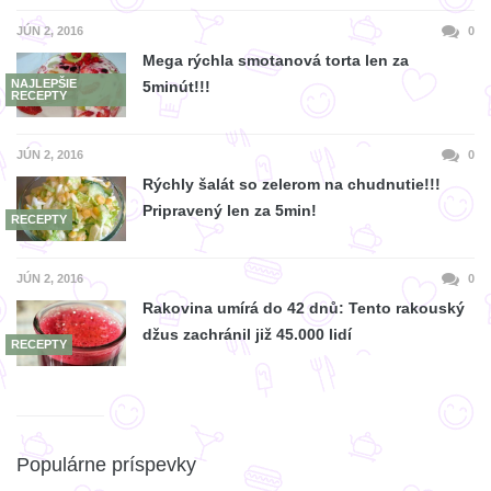
JÚN 2, 2016
0
Mega rýchla smotanová torta len za
NAJLEPŠIE
5minút!!!
RECEPTY
JÚN 2, 2016
0
Rýchly šalát so zelerom na chudnutie!!!
Pripravený len za 5min!
RECEPTY
JÚN 2, 2016
0
Rakovina umírá do 42 dnů: Tento rakouský
džus zachránil již 45.000 lidí
RECEPTY
Populárne príspevky