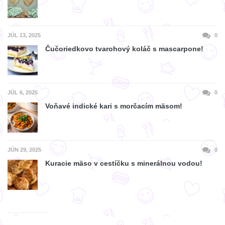
JÚL 13, 2025
0
Čučoriedkovo tvarohový koláč s mascarpone!
JÚL 6, 2025
0
Voňavé indické kari s morčacím mäsom!
JÚN 29, 2025
0
Kuracie mäso v cestíčku s minerálnou vodou!