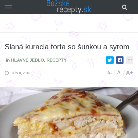
Skip
to
content
Slaná kuracia torta so šunkou a syrom
in
HLAVNÉ JEDLO
,
RECEPTY
A+
A
A-
JÚN 8, 2016