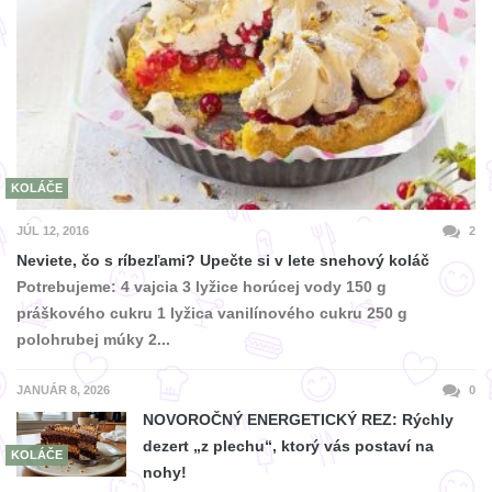
KOLÁČE
JÚL 12, 2016
2
Neviete, čo s ríbezľami? Upečte si v lete snehový koláč
Potrebujeme: 4 vajcia 3 lyžice horúcej vody 150 g
práškového cukru 1 lyžica vanilínového cukru 250 g
polohrubej múky 2...
JANUÁR 8, 2026
0
NOVOROČNÝ ENERGETICKÝ REZ: Rýchly
dezert „z plechu“, ktorý vás postaví na
KOLÁČE
nohy!