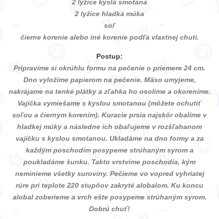
2 lyžice kyslá smotana
2 lyžice hladká múka
soľ
čierne korenie alebo iné korenie podľa vlastnej chuti.
Postup:
Pripravíme si okrúhlu formu na pečenie o priemere 24 cm.
Dno vyložíme papierom na pečenie. Mäso umyjeme,
nakrájame na tenké plátky a zľahka ho osolíme a okoreníme.
Vajíčka vymiešame s kyslou smotanou (môžete ochutiť
soľou a čiernym korením). Kuracie prsia najskôr obalíme v
hladkej múky a následne ich obaľujeme v rozšľahanom
vajíčku s kyslou smotanou. Ukladáme na dno formy a za
každým poschodím posypeme strúhaným syrom a
poukladáme šunku. Takto vrstvíme poschodia, kým
neminieme všetky suroviny. Pečieme vo vopred vyhriatej
rúre pri teplote 220 stupňov zakryté alobalom. Ku koncu
alobal zoberieme a vrch ešte posypeme strúhaným syrom.
Dobrú chuť!