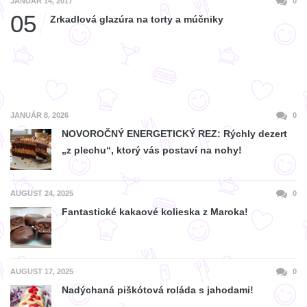
JANUÁR 14, 2017
0
05
Zrkadlová glazúra na torty a múčniky
JANUÁR 8, 2026
0
NOVOROČNÝ ENERGETICKÝ REZ: Rýchly dezert
„z plechu“, ktorý vás postaví na nohy!
AUGUST 24, 2025
0
Fantastické kakaové kolieska z Maroka!
AUGUST 17, 2025
0
Nadýchaná piškótová roláda s jahodami!