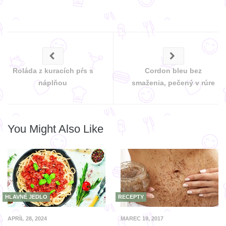
Roláda z kuracích pŕs s
Cordon bleu bez
náplňou
smaženia, pečený v rúre
You Might Also Like
HLAVNÉ JEDLO
RECEPTY
APRÍL 28, 2024
MAREC 19, 2017