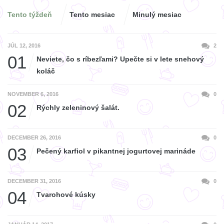
Tento týždeň
Tento mesiac
Minulý mesiac
JÚL 12, 2016
2
01
Neviete, čo s ríbezľami? Upečte si v lete snehový
koláč
NOVEMBER 6, 2016
0
02
Rýchly zeleninový šalát.
DECEMBER 26, 2016
0
03
Pečený karfiol v pikantnej jogurtovej marináde
DECEMBER 31, 2016
0
04
Tvarohové kúsky