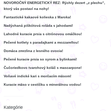
NOVOROČNÝ ENERGETICKÝ REZ: Rýchly dezert „z plechu“,
ktorý vás postaví na nohy!
Fantastické kakaové kolieska z Maroka!
Nadýchaná piškótová roláda s jahodami!
Lahodné kuracie prsia s citrónovou omáčkou!
Pečené kotlety s paradajkami a mozzarellou!
Domáca zmrzlina z lesného ovocia!
Pečené kuracie prsia so syrom a bylinkami!
Čučoriedkovo tvarohový koláč s mascarpone!
Voňavé indické kari s morčacím mäsom!
Kuracie mäso v cestíčku s minerálnou vodou!
Kategórie