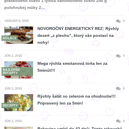
práškového cukru 1 lyžica vanilínového cukru 250 g
polohrubej múky 2...
JANUÁR 8, 2026
0
NOVOROČNÝ ENERGETICKÝ REZ: Rýchly
dezert „z plechu“, ktorý vás postaví na
KOLÁČE
nohy!
JÚN 2, 2016
0
Mega rýchla smotanová torta len za
NAJLEPŠIE
5minút!!!
RECEPTY
JÚN 2, 2016
0
Rýchly šalát so zelerom na chudnutie!!!
Pripravený len za 5min!
RECEPTY
JÚN 2, 2016
0
Rakovina umírá do 42 dnů: Tento rakouský