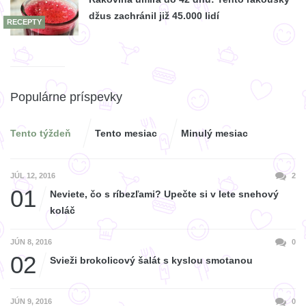
džus zachránil již 45.000 lidí
RECEPTY
Populárne príspevky
Tento týždeň
Tento mesiac
Minulý mesiac
JÚL 12, 2016
2
01
Neviete, čo s ríbezľami? Upečte si v lete snehový
koláč
JÚN 8, 2016
0
02
Svieži brokolicový šalát s kyslou smotanou
JÚN 9, 2016
0