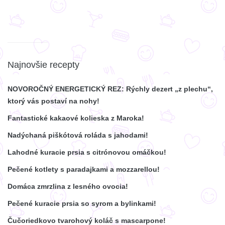
Najnovšie recepty
NOVOROČNÝ ENERGETICKÝ REZ: Rýchly dezert „z plechu“,
ktorý vás postaví na nohy!
Fantastické kakaové kolieska z Maroka!
Nadýchaná piškótová roláda s jahodami!
Lahodné kuracie prsia s citrónovou omáčkou!
Pečené kotlety s paradajkami a mozzarellou!
Domáca zmrzlina z lesného ovocia!
Pečené kuracie prsia so syrom a bylinkami!
Čučoriedkovo tvarohový koláč s mascarpone!