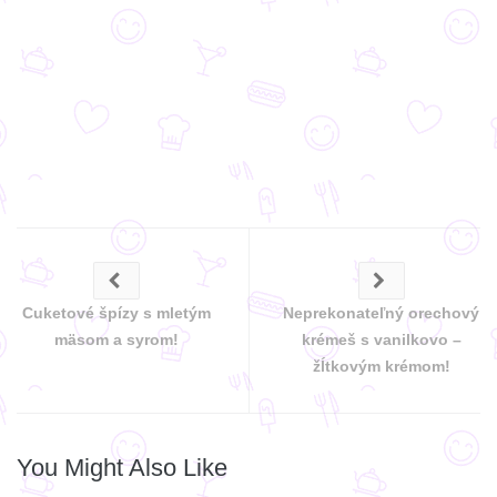
Cuketové špízy s mletým
Neprekonateľný orechový
mäsom a syrom!
krémeš s vanilkovo –
žĺtkovým krémom!
You Might Also Like