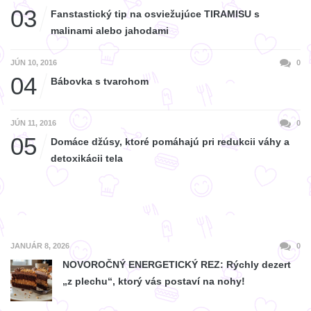
03
Fanstastický tip na osviežujúce TIRAMISU s
malinami alebo jahodami
JÚN 10, 2016
0
04
Bábovka s tvarohom
JÚN 11, 2016
0
05
Domáce džúsy, ktoré pomáhajú pri redukcii váhy a
detoxikácii tela
JANUÁR 8, 2026
0
NOVOROČNÝ ENERGETICKÝ REZ: Rýchly dezert
„z plechu“, ktorý vás postaví na nohy!