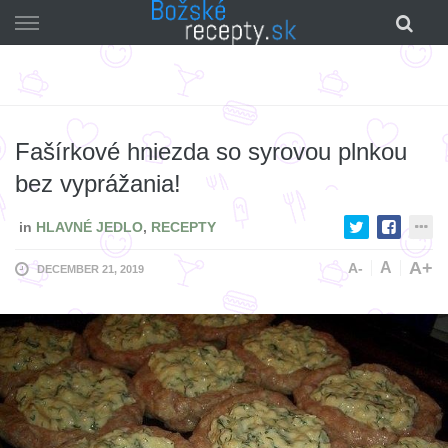
Skip
to
content
Fašírkové hniezda so syrovou plnkou
bez vyprážania!
in
HLAVNÉ JEDLO
,
RECEPTY
A+
A
A-
DECEMBER 21, 2019