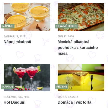
NÁPOJE
HLAVNÉ JEDLO
JANUÁR 11, 2017
JÚN 12, 2016
Nápoj mladosti
Mexická pikantná
pochúťka z kuracieho
mäsa
NÁPOJE
PEČENÉ
DECEMBER 30, 2016
MAREC 12, 2017
Hot Daiquiri
Domáca Twix torta