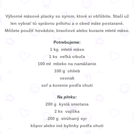
Výborné mäsové placky so syrom, ktoré si obľúbite. Stačí už
len vybrať tú správnu prílohu a o obed máte postarané.
Môžete použiť hovädzie, bravčové alebo kuracie mleté mäso.
Potrebujeme:
1 kg mleté mäso
1 ks veľká cibuľa
100 ml mlieko na namáčanie
100 g chlieb
cesnak
soľ a korenie podľa chuti
Na plnku:
200 g kyslá smotana
2 ks vajíčka
200 g strúhaný syr
kôpor alebo iné bylinky podľa chuti