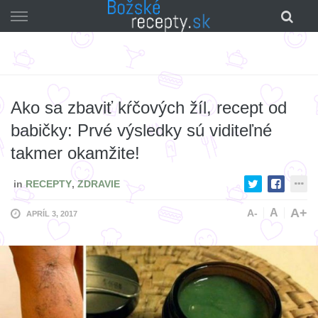
Skip
to
content
Ako sa zbaviť kŕčových žíl, recept od
babičky: Prvé výsledky sú viditeľné
takmer okamžite!
in
RECEPTY
,
ZDRAVIE
A+
A
A-
APRÍL 3, 2017