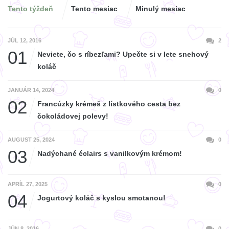
Tento týždeň
Tento mesiac
Minulý mesiac
JÚL 12, 2016
2
01
Neviete, čo s ríbezľami? Upečte si v lete snehový
koláč
JANUÁR 14, 2024
0
02
Francúzky krémeš z lístkového cesta bez
čokoládovej polevy!
AUGUST 25, 2024
0
03
Nadýchané éclairs s vanilkovým krémom!
APRÍL 27, 2025
0
04
Jogurtový koláč s kyslou smotanou!
JÚN 8, 2016
0