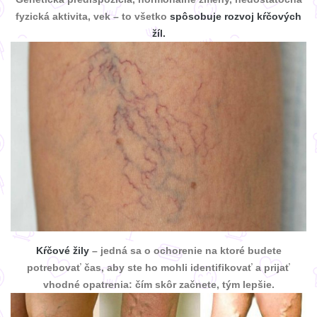
fyzická aktivita, vek – to všetko
spôsobuje rozvoj kŕčových
žíl.
Kŕčové žily
– jedná sa o ochorenie na ktoré budete
potrebovať čas, aby ste ho mohli identifikovať a prijať
vhodné opatrenia: čím skôr začnete, tým lepšie.