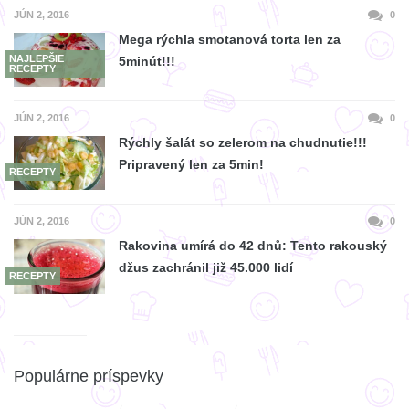
JÚN 2, 2016
0
Mega rýchla smotanová torta len za
NAJLEPŠIE
5minút!!!
RECEPTY
JÚN 2, 2016
0
Rýchly šalát so zelerom na chudnutie!!!
Pripravený len za 5min!
RECEPTY
JÚN 2, 2016
0
Rakovina umírá do 42 dnů: Tento rakouský
džus zachránil již 45.000 lidí
RECEPTY
Populárne príspevky