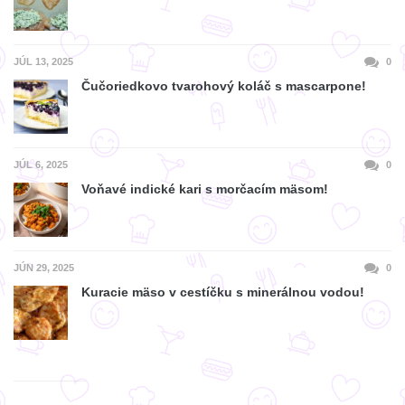
JÚL 13, 2025
0
Čučoriedkovo tvarohový koláč s mascarpone!
JÚL 6, 2025
0
Voňavé indické kari s morčacím mäsom!
JÚN 29, 2025
0
Kuracie mäso v cestíčku s minerálnou vodou!