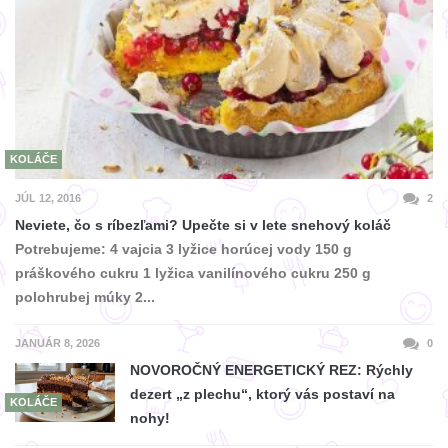
KOLÁČE
JÚL 12, 2016
2
Neviete, čo s ríbezľami? Upečte si v lete snehový koláč
Potrebujeme: 4 vajcia 3 lyžice horúcej vody 150 g
práškového cukru 1 lyžica vanilínového cukru 250 g
polohrubej múky 2...
JANUÁR 8, 2026
0
NOVOROČNÝ ENERGETICKÝ REZ: Rýchly
dezert „z plechu“, ktorý vás postaví na
KOLÁČE
nohy!