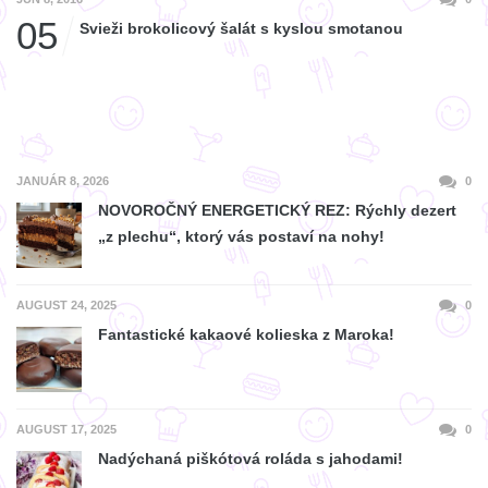
05
Svieži brokolicový šalát s kyslou smotanou
JANUÁR 8, 2026
0
NOVOROČNÝ ENERGETICKÝ REZ: Rýchly dezert
„z plechu“, ktorý vás postaví na nohy!
AUGUST 24, 2025
0
Fantastické kakaové kolieska z Maroka!
AUGUST 17, 2025
0
Nadýchaná piškótová roláda s jahodami!