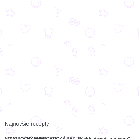
Najnovšie recepty
NOVOROČNÝ ENERGETICKÝ REZ: Rýchly dezert „z plechu“,