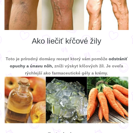
Ako liečiť kŕčové žily
Toto je prírodný domácy recept ktorý vám pomôže
odstrániť
opuchy a únavu nôh,
zníži výskyt kŕčových žíl. Je oveľa
rýchlejší ako farmaceutické gély a krémy.