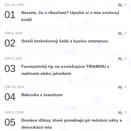
JÚL 12, 2016
2
01
Neviete, čo s ríbezľami? Upečte si v lete snehový
koláč
JÚN 8, 2016
0
02
Svieži brokolicový šalát s kyslou smotanou
JÚN 9, 2016
0
03
Fanstastický tip na osviežujúce TIRAMISU s
malinami alebo jahodami
JÚN 10, 2016
0
04
Bábovka s tvarohom
JÚN 11, 2016
0
05
Domáce džúsy, ktoré pomáhajú pri redukcii váhy a
detoxikácii tela