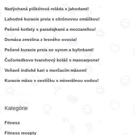
Nadýchaná piškótová roláda s jahodami!
Lahodné kuracie prsia s citrónovou omáčkou!
Pečené kotlety s paradajkami a mozzarellou!
Domáca zmrzlina z lesného ovocia!
Pečené kuracie prsia so syrom a bylinkami!
Čučoriedkovo tvarohový koláč s mascarpone!
Voňavé indické kari s morčacím mäsom!
Kuracie mäso v cestíčku s minerálnou vodou!
Kategórie
Fitness
Fitness recepty