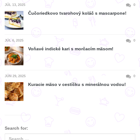
JÚL 13, 2025
0
Čučoriedkovo tvarohový koláč s mascarpone!
JÚL 6, 2025
0
Voňavé indické kari s morčacím mäsom!
JÚN 29, 2025
0
Kuracie mäso v cestíčku s minerálnou vodou!
Search for: