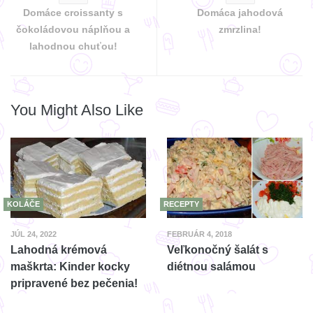
Domáce croissanty s
Domáca jahodová
čokoládovou náplňou a
zmrzlina!
lahodnou chuťou!
You Might Also Like
RECEPTY
KOLÁČE
FEBRUÁR 4, 2018
JÚL 24, 2022
Veľkonočný šalát s
Lahodná krémová
diétnou salámou
maškrta: Kinder kocky
pripravené bez pečenia!