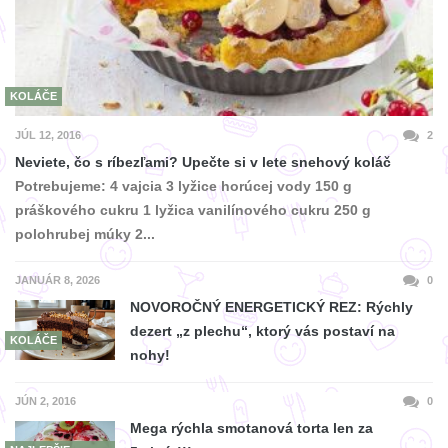
KOLÁČE
JÚL 12, 2016
2
Neviete, čo s ríbezľami? Upečte si v lete snehový koláč
Potrebujeme: 4 vajcia 3 lyžice horúcej vody 150 g
práškového cukru 1 lyžica vanilínového cukru 250 g
polohrubej múky 2...
JANUÁR 8, 2026
0
NOVOROČNÝ ENERGETICKÝ REZ: Rýchly
dezert „z plechu“, ktorý vás postaví na
KOLÁČE
nohy!
JÚN 2, 2016
0
Mega rýchla smotanová torta len za