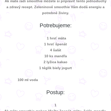
Ak máte radi smoothie môžete si pripraviť tento jednoduchý
a zdravý recept. Zeleninové smoothie Vám dodá energiu a
potrebné živiny.
Potrebujeme:
1 hrsť mäta
1 hrsť špenát
4 šalát
10 ks mandľa
2 lyžica kakao
1 téglik biely jogurt
100 ml voda
Postup:
1
Ak máte smoothie maker: Vložte špenát, mätu, šalát, mandle,