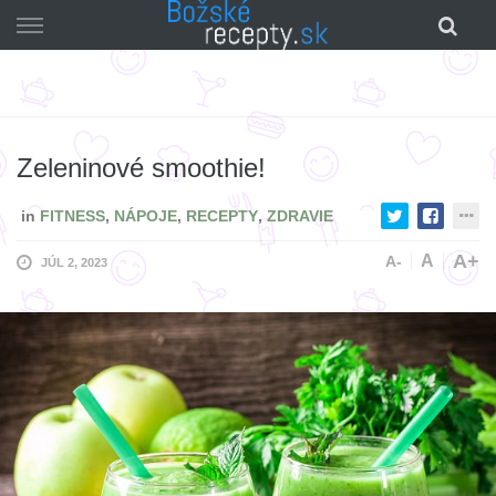
Skip
to
content
Zeleninové smoothie!
in
FITNESS
,
NÁPOJE
,
RECEPTY
,
ZDRAVIE
A+
A
A-
JÚL 2, 2023