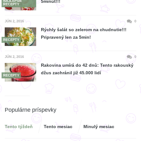
NAJLEPŠIE
5minút!!!
RECEPTY
JÚN 2, 2016
0
Rýchly šalát so zelerom na chudnutie!!!
Pripravený len za 5min!
RECEPTY
JÚN 2, 2016
0
Rakovina umírá do 42 dnů: Tento rakouský
džus zachránil již 45.000 lidí
RECEPTY
Populárne príspevky
Tento týždeň
Tento mesiac
Minulý mesiac