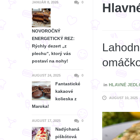
JANUÁR 8, 2026
0
Hlavné
NOVOROČNÝ
ENERGETICKÝ REZ:
Lahodné
Rýchly dezert „z
plechu“, ktorý vás
omáčko
postaví na nohy!
AUGUST 24, 2025
0
Fantastické
in
HLAVNÉ JEDL
kakaové
AUGUST 10, 2025
kolieska z
Maroka!
AUGUST 17, 2025
0
Nadýchaná
piškótová