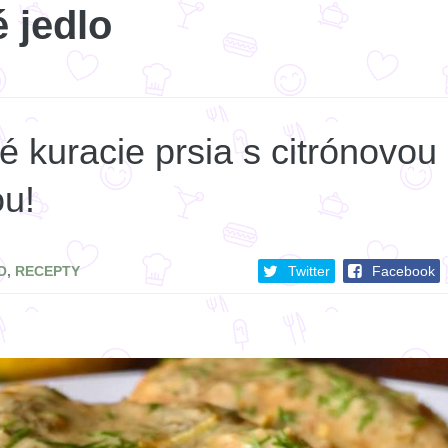
 jedlo
 kuracie prsia s citrónovou
u!
O
,
RECEPTY
Twitter
Facebook