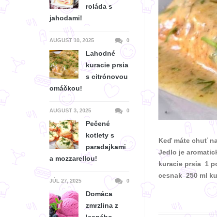
roláda s
jahodami!
AUGUST 10, 2025
0
Lahodné
kuracie prsia
s citrónovou
omáčkou!
AUGUST 3, 2025
0
Pečené
kotlety s
Keď máte chuť na 
paradajkami
Jedlo je aromatic
a mozzarellou!
kuracie prsia 1 p
cesnak 250 ml ku
JÚL 27, 2025
0
Domáca
zmrzlina z