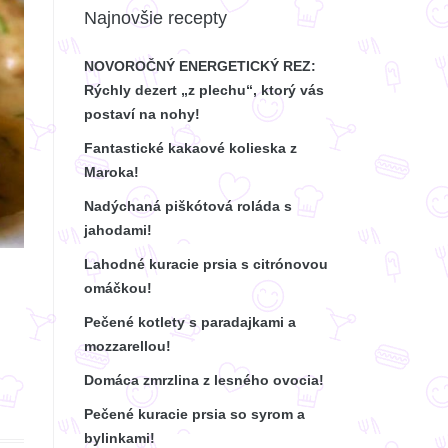
Najnovšie recepty
NOVOROČNÝ ENERGETICKÝ REZ:
Rýchly dezert „z plechu“, ktorý vás
postaví na nohy!
Fantastické kakaové kolieska z
Maroka!
Nadýchaná piškótová roláda s
jahodami!
Lahodné kuracie prsia s citrónovou
omáčkou!
.
Pečené kotlety s paradajkami a
mozzarellou!
Domáca zmrzlina z lesného ovocia!
Pečené kuracie prsia so syrom a
bylinkami!