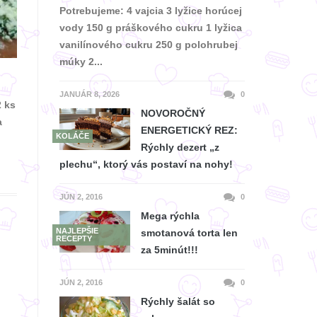
Potrebujeme: 4 vajcia 3 lyžice horúcej
vody 150 g práškového cukru 1 lyžica
vanilínového cukru 250 g polohrubej
múky 2...
JANUÁR 8, 2026
0
2 ks
NOVOROČNÝ
a
ENERGETICKÝ REZ:
KOLÁČE
Rýchly dezert „z
plechu“, ktorý vás postaví na nohy!
JÚN 2, 2016
0
Mega rýchla
NAJLEPŠIE
smotanová torta len
RECEPTY
za 5minút!!!
JÚN 2, 2016
0
Rýchly šalát so