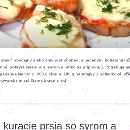
ipraviť obyčajný alebo slávnostný obed, s pečenými kotletami ni
mné, pokryté zeleninou, syrom a ľahko sa pripravujú. Potrebujeme
panenka Na vrch: 200 g cibuľa 180 g paradajky 1 polievková lyži
ozzarella mleté čierne korenie soľ
kuracie prsia so syrom a