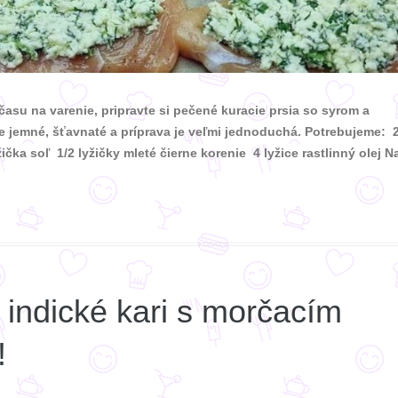
asu na varenie, pripravte si pečené kuracie prsia so syrom a
e jemné, šťavnaté a príprava je veľmi jednoduchá. Potrebujeme: 
žička soľ 1/2 lyžičky mleté čierne korenie 4 lyžice rastlinný olej N
indické kari s morčacím
!