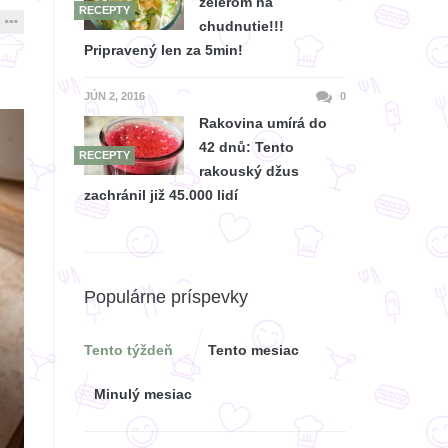
zelerom na
RECEPTY
chudnutie!!!
Pripravený len za 5min!
JÚN 2, 2016
0
Rakovina umírá do
42 dnů: Tento
RECEPTY
rakouský džus
zachránil již 45.000 lidí
Populárne príspevky
Tento týždeň
Tento mesiac
Minulý mesiac