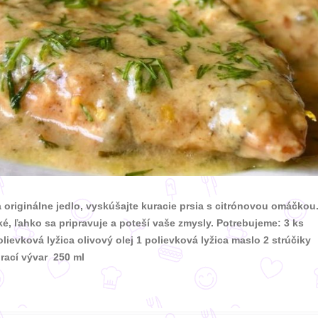
originálne jedlo, vyskúšajte kuracie prsia s citrónovou omáčkou
ké, ľahko sa pripravuje a poteší vaše zmysly. Potrebujeme: 3 ks
olievková lyžica olivový olej 1 polievková lyžica maslo 2 strúčiky
rací vývar 250 ml