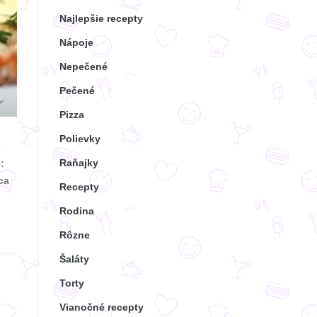
Najlepšie recepty
Nápoje
Nepečené
Pečené
Pizza
Polievky
č
Raňajky
:
ca
Recepty
Rodina
Rôzne
Šaláty
Torty
Vianočné recepty