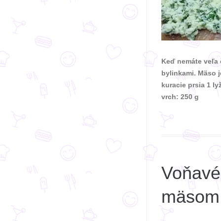
Keď nemáte veľa č
bylinkami. Mäso j
kuracie prsia 1 ly
vrch: 250 g
Voňavé 
mäsom