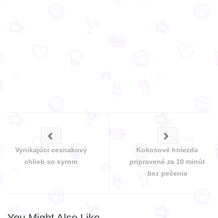
Vynikajúci cesnakový
Kokosové hniezda
chlieb so syrom
pripravené za 10 minút
bez pečenia
You Might Also Like