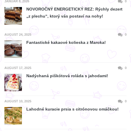
JANUÁR 8, 2026
0
NOVOROČNÝ ENERGETICKÝ REZ: Rýchly dezert
„z plechu“, ktorý vás postaví na nohy!
AUGUST 24, 2025
0
Fantastické kakaové kolieska z Maroka!
AUGUST 17, 2025
0
Nadýchaná piškótová roláda s jahodami!
AUGUST 10, 2025
0
Lahodné kuracie prsia s citrónovou omáčkou!