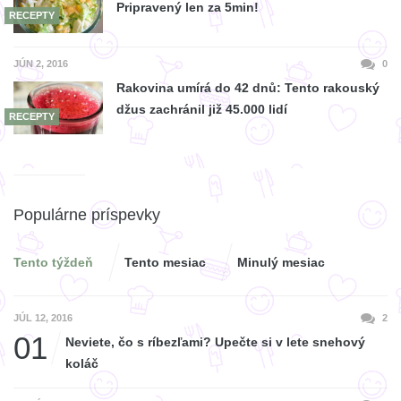
Pripravený len za 5min!
RECEPTY
JÚN 2, 2016
0
Rakovina umírá do 42 dnů: Tento rakouský
džus zachránil již 45.000 lidí
RECEPTY
Populárne príspevky
Tento týždeň
Tento mesiac
Minulý mesiac
JÚL 12, 2016
2
01
Neviete, čo s ríbezľami? Upečte si v lete snehový
koláč