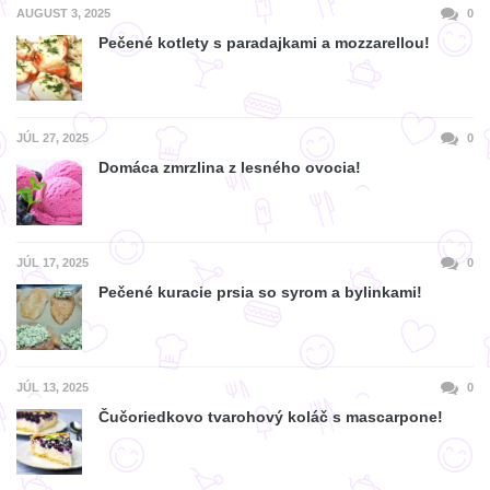
AUGUST 3, 2025
0
Pečené kotlety s paradajkami a mozzarellou!
JÚL 27, 2025
0
Domáca zmrzlina z lesného ovocia!
JÚL 17, 2025
0
Pečené kuracie prsia so syrom a bylinkami!
JÚL 13, 2025
0
Čučoriedkovo tvarohový koláč s mascarpone!