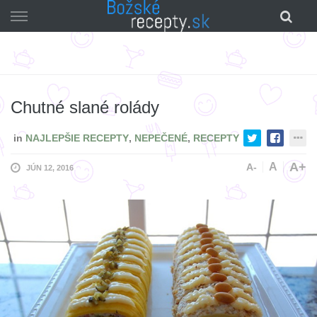
Skip
to
content
Chutné slané rolády
in
NAJLEPŠIE RECEPTY
,
NEPEČENÉ
,
RECEPTY
A+
A
A-
JÚN 12, 2016