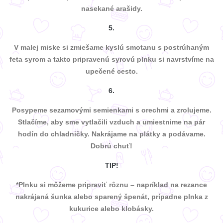
nasekané arašidy.
5.
V malej miske si zmiešame kyslú smotanu s postrúhaným
feta syrom a takto pripravenú syrovú plnku si navrstvíme na
upečené cesto.
6.
Posypeme sezamovými semienkami s orechmi a zrolujeme.
Stlačíme, aby sme vytlačili vzduch a umiestnime na pár
hodín do chladničky. Nakrájame na plátky a podávame.
Dobrú chuť!
TIP!
*Plnku si môžeme pripraviť rôznu – napríklad na rezance
nakrájaná šunka alebo sparený špenát, prípadne plnka z
kukurice alebo klobásky.