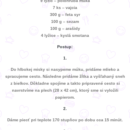
9 lyžíc – polohrubá múka
7 ks – vajcia
300 g – feta syr
100 g – sezam
100 g – arašidy
4 lyžice – kyslá smotana
Postup:
1.
Do hlbokej misky si nasypeme múku, pridáme mlieko a
spracujeme cesto. Následne pridáme žĺtka a vyšľahaný sneh
z bielkov. Dôkladne spojíme a takto pripravené cesto si
navrstvíme na plech (28 x 42 cm), ktorý sme si vyložili
papierom.
2.
Dáme piecť pri teplote 170 stupňov po dobu cca 15 minút.