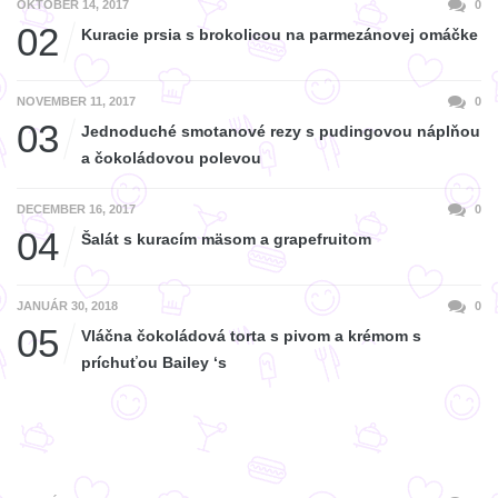
OKTÓBER 14, 2017
0
02
Kuracie prsia s brokolicou na parmezánovej omáčke
NOVEMBER 11, 2017
0
03
Jednoduché smotanové rezy s pudingovou náplňou
a čokoládovou polevou
DECEMBER 16, 2017
0
04
Šalát s kuracím mäsom a grapefruitom
JANUÁR 30, 2018
0
05
Vláčna čokoládová torta s pivom a krémom s
príchuťou Bailey ‘s