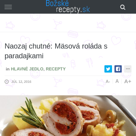
Skip
to
content
Naozaj chutné: Mäsová roláda s
paradajkami
in
HLAVNÉ JEDLO
,
RECEPTY
A+
A
A-
JÚL 12, 2016