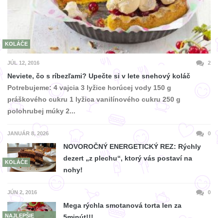
KOLÁČE
JÚL 12, 2016
2
Neviete, čo s ríbezľami? Upečte si v lete snehový koláč
Potrebujeme: 4 vajcia 3 lyžice horúcej vody 150 g
práškového cukru 1 lyžica vanilínového cukru 250 g
polohrubej múky 2...
JANUÁR 8, 2026
0
NOVOROČNÝ ENERGETICKÝ REZ: Rýchly
dezert „z plechu“, ktorý vás postaví na
KOLÁČE
nohy!
JÚN 2, 2016
0
Mega rýchla smotanová torta len za
NAJLEPŠIE
5minút!!!