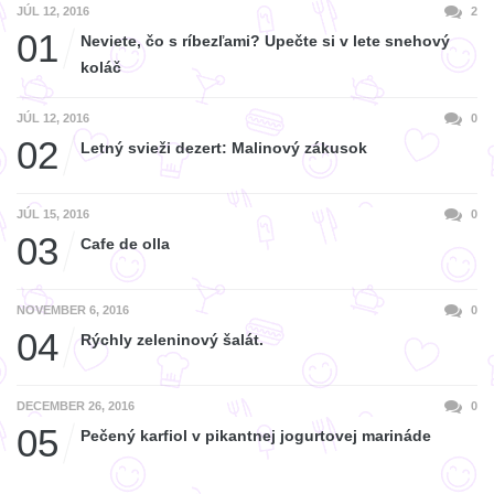
JÚL 12, 2016
2
01
Neviete, čo s ríbezľami? Upečte si v lete snehový
koláč
JÚL 12, 2016
0
02
Letný svieži dezert: Malinový zákusok
JÚL 15, 2016
0
03
Cafe de olla
NOVEMBER 6, 2016
0
04
Rýchly zeleninový šalát.
DECEMBER 26, 2016
0
05
Pečený karfiol v pikantnej jogurtovej marináde