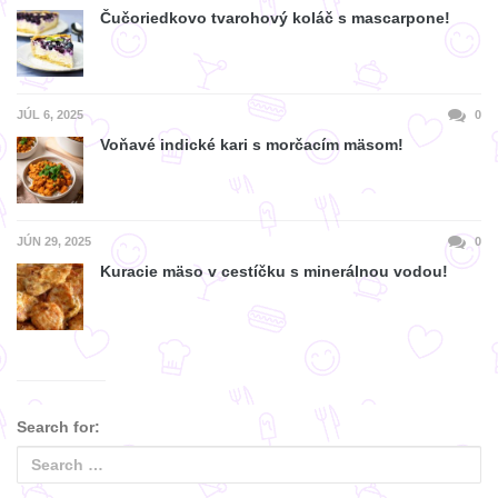
Čučoriedkovo tvarohový koláč s mascarpone!
JÚL 6, 2025
0
Voňavé indické kari s morčacím mäsom!
JÚN 29, 2025
0
Kuracie mäso v cestíčku s minerálnou vodou!
Search for: