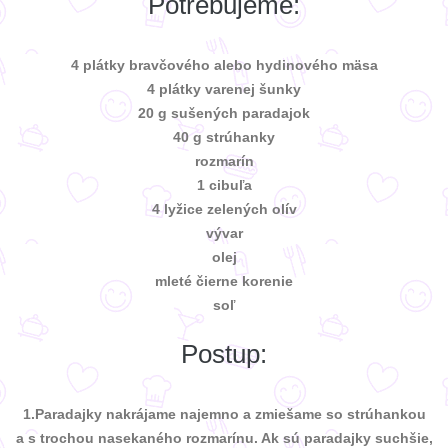
Potrebujeme:
4 plátky bravčového alebo hydinového mäsa
4 plátky varenej šunky
20 g sušených paradajok
40 g strúhanky
rozmarín
1 cibuľa
4 lyžice zelených olív
vývar
olej
mleté čierne korenie
soľ
Postup:
1.
Paradajky nakrájame najemno a zmiešame so strúhankou
a s trochou nasekaného rozmarínu. Ak sú paradajky suchšie,