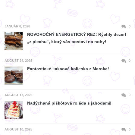
JANUÁR 8, 2026
0
NOVOROČNÝ ENERGETICKÝ REZ: Rýchly dezert
„z plechu“, ktorý vás postaví na nohy!
AUGUST 24, 2025
0
Fantastické kakaové kolieska z Maroka!
AUGUST 17, 2025
0
Nadýchaná piškótová roláda s jahodami!
AUGUST 10, 2025
0