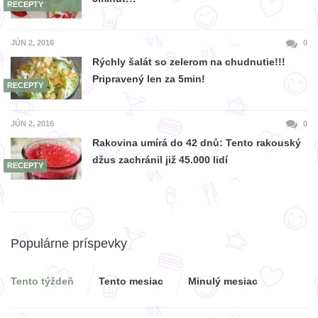
RECEPTY
JÚN 2, 2016
0
Rýchly šalát so zelerom na chudnutie!!!
Pripravený len za 5min!
RECEPTY
JÚN 2, 2016
0
Rakovina umírá do 42 dnů: Tento rakouský
džus zachránil již 45.000 lidí
RECEPTY
Populárne príspevky
Tento týždeň
Tento mesiac
Minulý mesiac