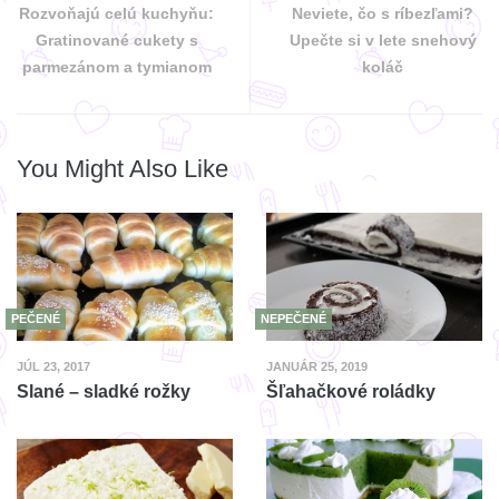
Rozvoňajú celú kuchyňu:
Neviete, čo s ríbezľami?
Gratinované cukety s
Upečte si v lete snehový
parmezánom a tymianom
koláč
You Might Also Like
PEČENÉ
NEPEČENÉ
JÚL 23, 2017
JANUÁR 25, 2019
Slané – sladké rožky
Šľahačkové roládky