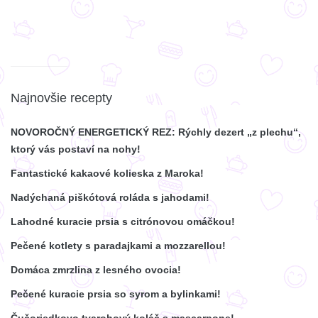
Najnovšie recepty
NOVOROČNÝ ENERGETICKÝ REZ: Rýchly dezert „z plechu“,
ktorý vás postaví na nohy!
Fantastické kakaové kolieska z Maroka!
Nadýchaná piškótová roláda s jahodami!
Lahodné kuracie prsia s citrónovou omáčkou!
Pečené kotlety s paradajkami a mozzarellou!
Domáca zmrzlina z lesného ovocia!
Pečené kuracie prsia so syrom a bylinkami!
Čučoriedkovo tvarohový koláč s mascarpone!