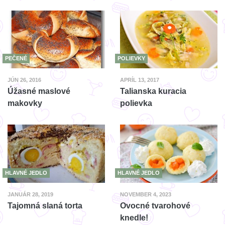
PEČENÉ
POLIEVKY
JÚN 26, 2016
APRÍL 13, 2017
Úžasné maslové
Talianska kuracia
makovky
polievka
HLAVNÉ JEDLO
HLAVNÉ JEDLO
JANUÁR 28, 2019
NOVEMBER 4, 2023
Tajomná slaná torta
Ovocné tvarohové
knedle!