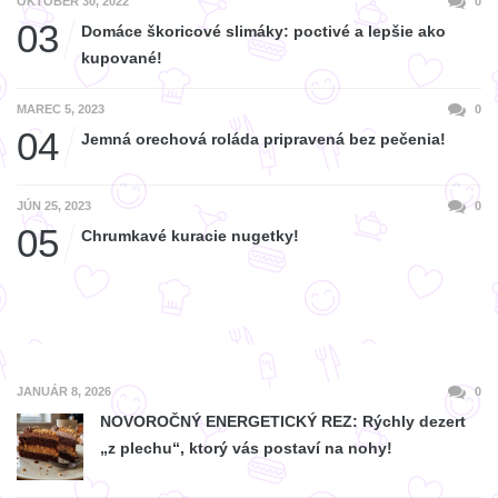
OKTÓBER 30, 2022
0
03
Domáce škoricové slimáky: poctivé a lepšie ako
kupované!
MAREC 5, 2023
0
04
Jemná orechová roláda pripravená bez pečenia!
JÚN 25, 2023
0
05
Chrumkavé kuracie nugetky!
JANUÁR 8, 2026
0
NOVOROČNÝ ENERGETICKÝ REZ: Rýchly dezert
„z plechu“, ktorý vás postaví na nohy!