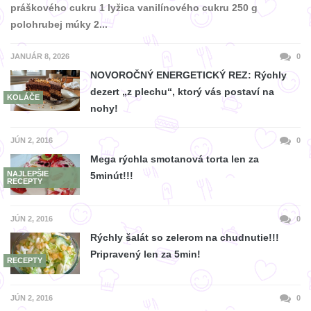
práškového cukru 1 lyžica vanilínového cukru 250 g
polohrubej múky 2...
JANUÁR 8, 2026
0
NOVOROČNÝ ENERGETICKÝ REZ: Rýchly
dezert „z plechu“, ktorý vás postaví na
KOLÁČE
nohy!
JÚN 2, 2016
0
Mega rýchla smotanová torta len za
NAJLEPŠIE
5minút!!!
RECEPTY
JÚN 2, 2016
0
Rýchly šalát so zelerom na chudnutie!!!
Pripravený len za 5min!
RECEPTY
JÚN 2, 2016
0