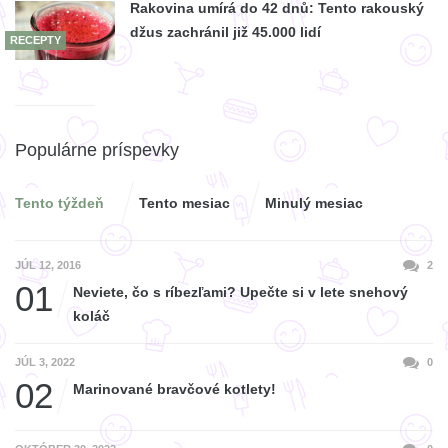
Rakovina umírá do 42 dnů: Tento rakouský
džus zachránil již 45.000 lidí
RECEPTY
Populárne príspevky
Tento týždeň
Tento mesiac
Minulý mesiac
JÚL 12, 2016
2
01
Neviete, čo s ríbezľami? Upečte si v lete snehový
koláč
JÚL 3, 2022
0
02
Marinované bravčové kotlety!