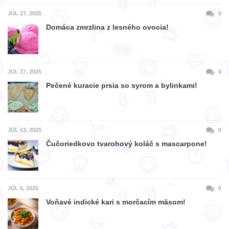
JÚL 27, 2025
0
Domáca zmrzlina z lesného ovocia!
JÚL 17, 2025
0
Pečené kuracie prsia so syrom a bylinkami!
JÚL 13, 2025
0
Čučoriedkovo tvarohový koláč s mascarpone!
JÚL 6, 2025
0
Voňavé indické kari s morčacím mäsom!