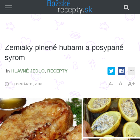
Skip
to
content
Zemiaky plnené hubami a posypané
syrom
in
HLAVNÉ JEDLO
,
RECEPTY
A+
A
A-
FEBRUÁR 11, 2018