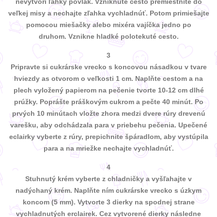
nevytvorí ľahký povlak. Vzniknuté cesto premiestnite do
veľkej misy a nechajte zľahka vychladnúť. Potom primiešajte
pomocou miešačky alebo mixéra vajíčka jedno po
druhom. Vznikne hladké polotekuté cesto.
3
Pripravte si cukrárske vrecko s koncovou násadkou v tvare
hviezdy as otvorom o veľkosti 1 cm. Naplňte cestom a na
plech vyložený papierom na pečenie tvorte 10-12 cm dlhé
prúžky. Poprášte práškovým cukrom a pečte 40 minút. Po
prvých 10 minútach vložte zhora medzi dvere rúry drevenú
varešku, aby odchádzala para v priebehu pečenia. Upečené
eclairky vyberte z rúry, prepichnite špáradlom, aby vystúpila
para a na mriežke nechajte vychladnúť.
4
Stuhnutý krém vyberte z chladničky a vyšľahajte v
nadýchaný krém. Naplňte ním cukrárske vrecko s úzkym
koncom (5 mm). Vytvorte 3 dierky na spodnej strane
vychladnutých erclairek. Cez vytvorené dierky následne