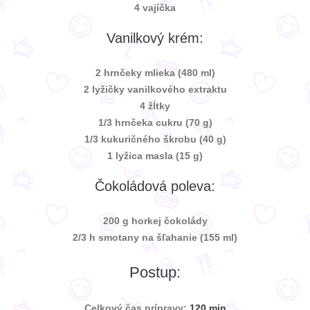
4 vajíčka
Vanilkový krém:
2 hrnčeky mlieka (480 ml)
2 lyžičky vanilkového extraktu
4 žĺtky
1/3 hrnčeka cukru (70 g)
1/3 kukuričného škrobu (40 g)
1 lyžica masla (15 g)
Čokoládová poleva:
200 g horkej čokolády
2/3 h smotany na šľahanie (155 ml)
Postup:
Celkový čas prípravy:
120 min