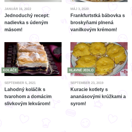
JANUÁR 16, 2022
MÁJ 3, 2020
Jednoduchý recept:
Frankfurtstká bábovka s
nadievka s údeným
broskyňami plnená
mäsom!
vanilkovým krémom!
KOLÁČE
HLAVNÉ JEDLO
SEPTEMBER 5, 2021
SEPTEMBER 23, 2019
Lahodný koláčik s
Kuracie kotlety s
tvarohom a domácim
ananásovými krúžkami a
slivkovým lekvárom!
syrom!