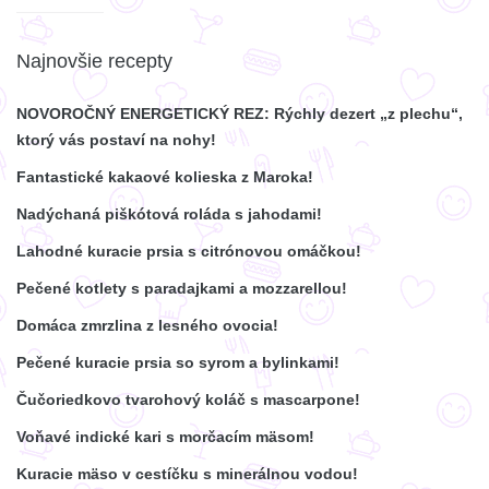
Najnovšie recepty
NOVOROČNÝ ENERGETICKÝ REZ: Rýchly dezert „z plechu“,
ktorý vás postaví na nohy!
Fantastické kakaové kolieska z Maroka!
Nadýchaná piškótová roláda s jahodami!
Lahodné kuracie prsia s citrónovou omáčkou!
Pečené kotlety s paradajkami a mozzarellou!
Domáca zmrzlina z lesného ovocia!
Pečené kuracie prsia so syrom a bylinkami!
Čučoriedkovo tvarohový koláč s mascarpone!
Voňavé indické kari s morčacím mäsom!
Kuracie mäso v cestíčku s minerálnou vodou!