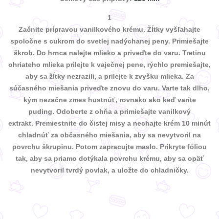
1
Začnite prípravou vanilkového krému. Žĺtky vyšľahajte
spoločne s cukrom do svetlej nadýchanej peny. Primiešajte
škrob. Do hrnca nalejte mlieko a priveďte do varu. Tretinu
ohriateho mlieka prilejte k vaječnej pene, rýchlo premiešajte,
aby sa žĺtky nezrazili, a prilejte k zvyšku mlieka. Za
súčasného miešania priveďte znovu do varu. Varte tak dlho,
kým nezačne zmes hustnúť, rovnako ako keď varíte
puding. Odoberte z ohňa a primiešajte vanilkový
extrakt. Premiestnite do čistej misy a nechajte krém 10 minút
chladnúť za občasného miešania, aby sa nevytvoril na
povrchu škrupinu. Potom zapracujte maslo. Prikryte fóliou
tak, aby sa priamo dotýkala povrchu krému, aby sa opäť
nevytvoril tvrdý povlak, a uložte do chladničky.