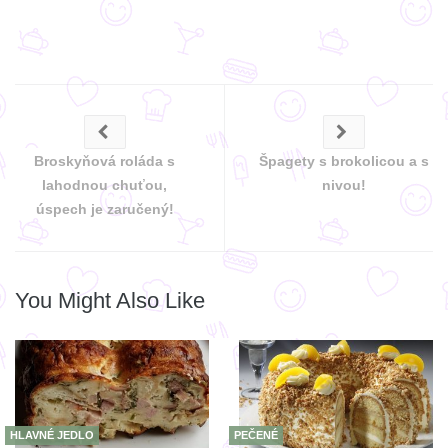
Broskyňová roláda s
Špagety s brokolicou a s
lahodnou chuťou,
nivou!
úspech je zaručený!
You Might Also Like
HLAVNÉ JEDLO
PEČENÉ