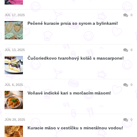
JÚL 17, 2025
0
Pečené kuracie prsia so syrom a bylinkami!
JÚL 13, 2025
0
Čučoriedkovo tvarohový koláč s mascarpone!
JÚL 6, 2025
0
Voňavé indické kari s morčacím mäsom!
JÚN 29, 2025
0
Kuracie mäso v cestíčku s minerálnou vodou!