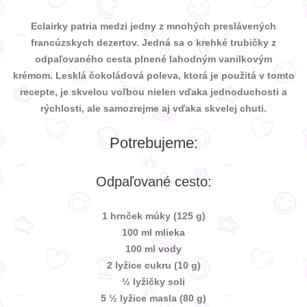
Eclairky patria medzi jedny z mnohých preslávených
francúzskych dezertov. Jedná sa o krehké trubičky z
odpaľovaného cesta plnené lahodným vanilkovým
krémom. Lesklá čokoládová poleva, ktorá je použitá v tomto
recepte, je skvelou voľbou nielen vďaka jednoduchosti a
rýchlosti, ale samozrejme aj vďaka skvelej chuti.
Potrebujeme:
Odpaľované cesto:
1 hrnček múky (125 g)
100 ml mlieka
100 ml vody
2 lyžice cukru (10 g)
½ lyžičky soli
5 ½ lyžice masla (80 g)