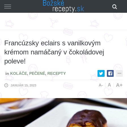
Skip
to
content
Francúzsky eclairs s vanilkovým
krémom namáčaný v čokoládovej
poleve!
in
KOLÁČE
,
PEČENÉ
,
RECEPTY
A+
A
A-
JANUÁR 15, 2023