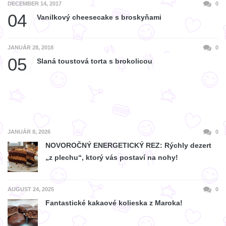
DECEMBER 14, 2017
0
04
Vanilkový cheesecake s broskyňami
JANUÁR 28, 2018
0
05
Slaná toustová torta s brokolicou
JANUÁR 8, 2026
0
NOVOROČNÝ ENERGETICKÝ REZ: Rýchly dezert
„z plechu“, ktorý vás postaví na nohy!
AUGUST 24, 2025
0
Fantastické kakaové kolieska z Maroka!