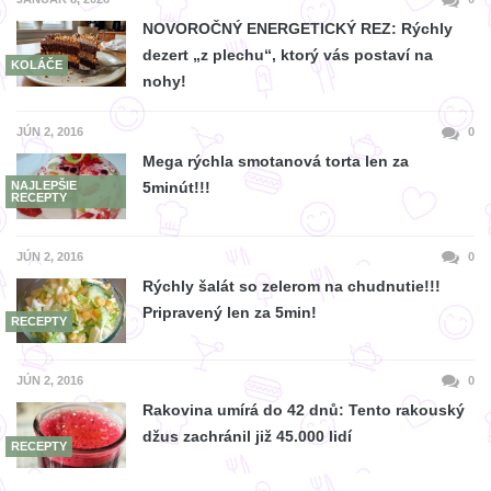
NOVOROČNÝ ENERGETICKÝ REZ: Rýchly
dezert „z plechu“, ktorý vás postaví na
KOLÁČE
nohy!
JÚN 2, 2016
0
Mega rýchla smotanová torta len za
NAJLEPŠIE
5minút!!!
RECEPTY
JÚN 2, 2016
0
Rýchly šalát so zelerom na chudnutie!!!
Pripravený len za 5min!
RECEPTY
JÚN 2, 2016
0
Rakovina umírá do 42 dnů: Tento rakouský
džus zachránil již 45.000 lidí
RECEPTY