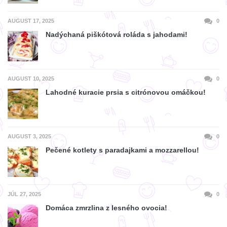
AUGUST 17, 2025
0
Nadýchaná piškótová roláda s jahodami!
AUGUST 10, 2025
0
Lahodné kuracie prsia s citrónovou omáčkou!
AUGUST 3, 2025
0
Pečené kotlety s paradajkami a mozzarellou!
JÚL 27, 2025
0
Domáca zmrzlina z lesného ovocia!