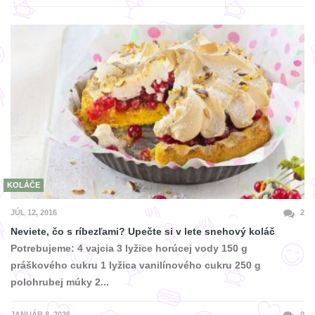
KOLÁČE
JÚL 12, 2016
2
Neviete, čo s ríbezľami? Upečte si v lete snehový koláč
Potrebujeme: 4 vajcia 3 lyžice horúcej vody 150 g
práškového cukru 1 lyžica vanilínového cukru 250 g
polohrubej múky 2...
JANUÁR 8, 2026
0