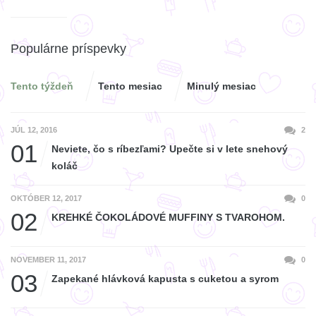
Populárne príspevky
Tento týždeň
Tento mesiac
Minulý mesiac
JÚL 12, 2016
2
01
Neviete, čo s ríbezľami? Upečte si v lete snehový
koláč
OKTÓBER 12, 2017
0
02
KREHKÉ ČOKOLÁDOVÉ MUFFINY S TVAROHOM.
NOVEMBER 11, 2017
0
03
Zapekané hlávková kapusta s cuketou a syrom