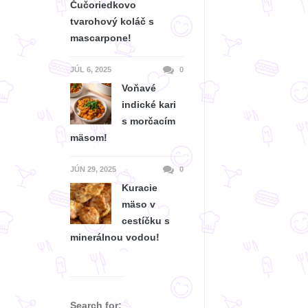
Čučoriedkovo
tvarohový koláč s
mascarpone!
JÚL 6, 2025
0
Voňavé
indické kari
s morčacím
mäsom!
JÚN 29, 2025
0
Kuracie
mäso v
cestíčku s
minerálnou vodou!
Search for: