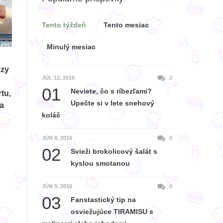
Tento týždeň
Tento mesiac
Minulý mesiac
ezy
JÚL 12, 2016
2
01
Neviete, čo s ríbezľami?
tu,
Upečte si v lete snehový
sa
koláč
JÚN 8, 2016
0
02
Svieži brokolicový šalát s
kyslou smotanou
JÚN 9, 2016
0
03
Fanstastický tip na
osviežujúce TIRAMISU s