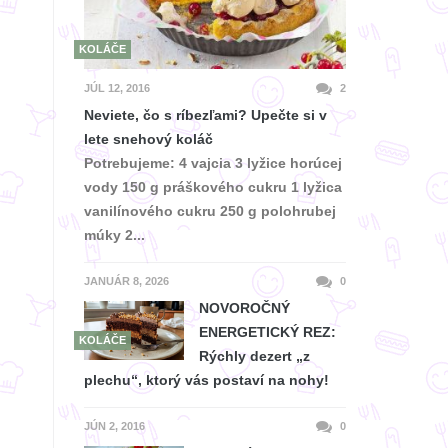
KOLÁČE
JÚL 12, 2016
2
Neviete, čo s ríbezľami? Upečte si v
lete snehový koláč
Potrebujeme: 4 vajcia 3 lyžice horúcej
vody 150 g práškového cukru 1 lyžica
vanilínového cukru 250 g polohrubej
múky 2...
JANUÁR 8, 2026
0
NOVOROČNÝ
ENERGETICKÝ REZ:
KOLÁČE
Rýchly dezert „z
plechu“, ktorý vás postaví na nohy!
JÚN 2, 2016
0