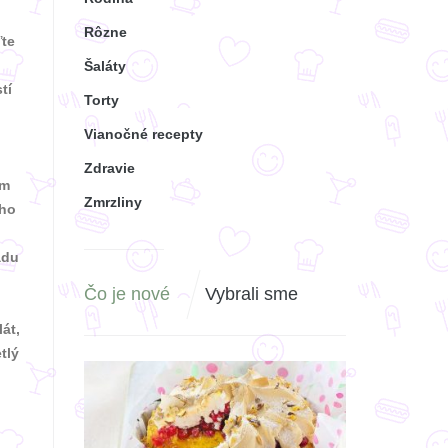
Rôzne
ľte
Šaláty
tí
Torty
Vianočné recepty
Zdravie
om
Zmrzliny
eho
ádu
Čo je nové
Vybrali sme
át,
tlý