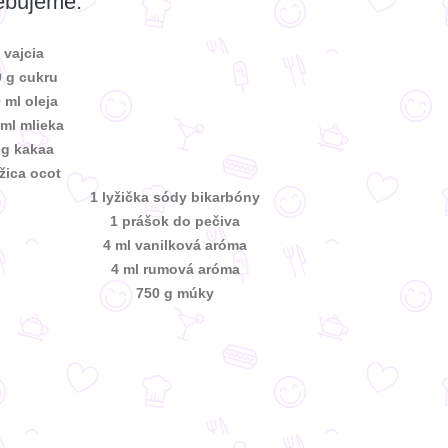
ebujeme:
 vajcia
 g cukru
 ml oleja
 ml mlieka
 g kakaa
yžica ocot
1 lyžička sódy bikarbóny
1 prášok do pečiva
4 ml vanilková aróma
4 ml rumová aróma
750 g múky