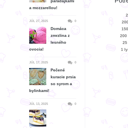
Potr
paradajkami
a mozzarellou!
2
JÚL 27, 2025
0
200
Domáca
150
zmrzlina z
200
lesného
25
ovocia!
1 l
JÚL 17, 2025
0
Pečené
kuracie prsia
so syrom a
bylinkami!
JÚL 13, 2025
0