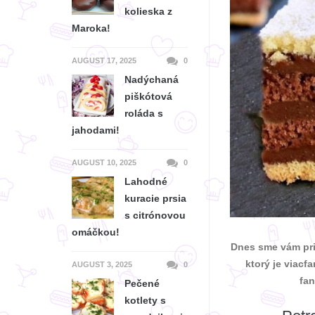
kolieska z
Maroka!
AUGUST 17, 2025
0
Nadýchaná
piškótová
roláda s
jahodami!
AUGUST 10, 2025
0
Lahodné
kuracie prsia
s citrónovou
omáčkou!
Dnes sme vám prin
ktorý je viacf
AUGUST 3, 2025
0
fan
Pečené
kotlety s