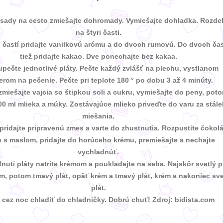
ísady na cesto zmiešajte dohromady. Vymiešajte dohladka. Rozde
na štyri časti.
častí pridajte vanilkovú arómu a do dvoch rumovú. Do dvoch čas
tiež pridajte kakao. Dve ponechajte bez kakaa.
upečte jednotlivé pláty. Pečte každý zvlášť na plechu, vystlanom
erom na pečenie. Pečte pri teplote 180 ° po dobu 3 až 4 minúty.
zmiešajte vajcia so štipkou soli a cukru, vymiešajte do peny, pot
100 ml mlieka a múky. Zostávajúce mlieko priveďte do varu za stál
miešania.
pridajte pripravenú zmes a varte do zhustnutia. Rozpustite čokol
 s maslom, pridajte do horúceho krému, premiešajte a nechajte
vychladnúť.
nutí pláty natrite krémom a poukladajte na seba. Najskôr svetlý pl
, potom tmavý plát, opäť krém a tmavý plát, krém a nakoniec sve
plát.
 cez noc chladiť do chladničky. Dobrú chuť! Zdroj: bidista.com