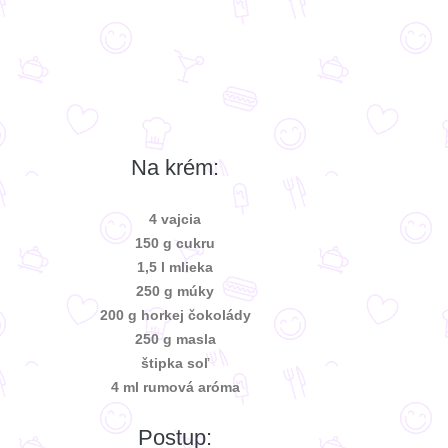
Na krém:
4 vajcia
150 g cukru
1,5 l mlieka
250 g múky
200 g horkej čokolády
250 g masla
štipka soľ
4 ml rumová aróma
Postup: