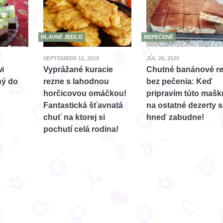
HLAVNÉ JEDLO
NEPEČENÉ
SEPTEMBER 12, 2019
JÚL 26, 2020
i
Vyprážané kuracie
Chutné banánové r
ný do
rezne s lahodnou
bez pečenia: Keď
horčicovou omáčkou!
pripravím túto maškr
Fantastická šťavnatá
na ostatné dezerty 
chuť na ktorej si
hneď zabudne!
pochutí celá rodina!