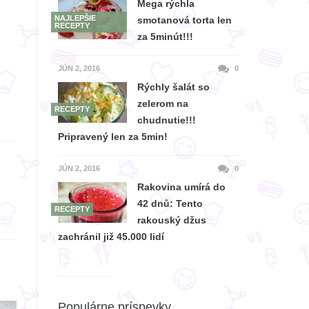
Mega rýchla
NAJLEPŠIE
smotanová torta len
RECEPTY
za 5minút!!!
JÚN 2, 2016
0
Rýchly šalát so
zelerom na
RECEPTY
chudnutie!!!
Pripravený len za 5min!
JÚN 2, 2016
0
Rakovina umírá do
42 dnů: Tento
RECEPTY
rakouský džus
zachránil již 45.000 lidí
Populárne príspevky