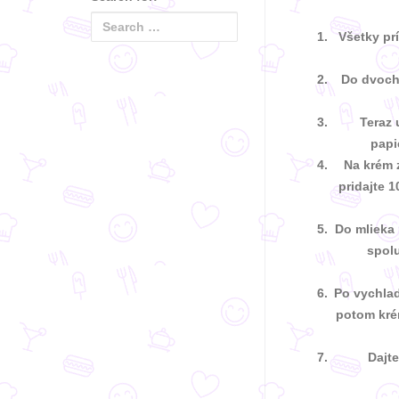
Všetky pr
Do dvoch 
Teraz 
papi
Na krém 
pridajte 
Do mlieka 
spolu
Po vychlad
potom krém
Dajte