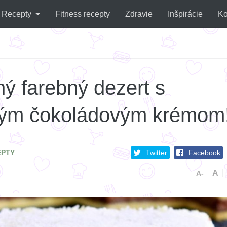
Recepty
Fitness recepty
Zdravie
Inšpirácie
Ko
ý farebný dezert s
ným čokoládovým krémom
EPTY
Twitter
Facebook
A
A-