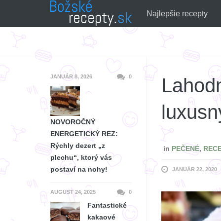
Skip
Najlepšie recepty
to
content
JANUÁR 8, 2026
0
Lahodn
luxus
NOVOROČNÝ
ENERGETICKÝ REZ:
Rýchly dezert „z
in
PEČENÉ
,
REC
plechu“, ktorý vás
postaví na nohy!
JANUÁR 22, 2020
AUGUST 24, 2025
0
Fantastické
kakaové