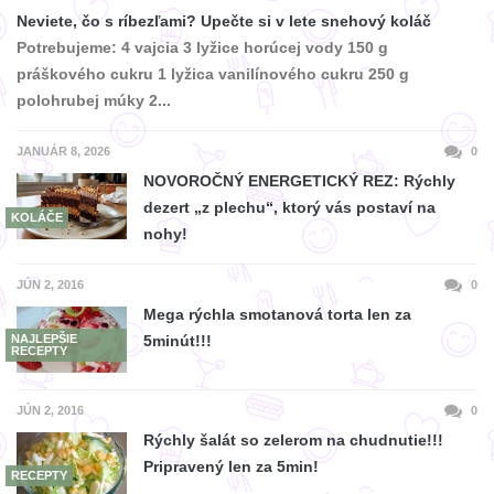
Neviete, čo s ríbezľami? Upečte si v lete snehový koláč
Potrebujeme: 4 vajcia 3 lyžice horúcej vody 150 g
práškového cukru 1 lyžica vanilínového cukru 250 g
polohrubej múky 2...
JANUÁR 8, 2026
0
NOVOROČNÝ ENERGETICKÝ REZ: Rýchly
dezert „z plechu“, ktorý vás postaví na
KOLÁČE
nohy!
JÚN 2, 2016
0
Mega rýchla smotanová torta len za
NAJLEPŠIE
5minút!!!
RECEPTY
JÚN 2, 2016
0
Rýchly šalát so zelerom na chudnutie!!!
Pripravený len za 5min!
RECEPTY