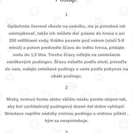
1
Opláchnite červené ríbezle na cedníku, nie je potrebné ich
odstopkovať, takže ich môžete dať priamo do hrnca s asi
200 mililitrami vody. Krátko povarte pod vekom (stačí 5-8
minút) a potom predcedte šťavu do iného hrnca, pridajte
vodu do 1,5 litra. Trochu šťavy odlejte na zamiešanie
vanilkových pudingov. Šťavu oslaďte podľa chuti, priveďte
do varu, nalejte zmiešané pudingy a varte podľa pokynov na
obale pudingu.
2
Misky, tortovú formu alebo väčšiu misku potrite olejom tak,
aby bol vychladnutý pudingový dezert dal dobre vyklopiť.
Striedavo naplňte nádoby vrstvou pudingu a vrstvou piškót ,
kým sa nespotrebuje.
3