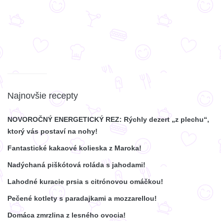
Najnovšie recepty
NOVOROČNÝ ENERGETICKÝ REZ: Rýchly dezert „z plechu“,
ktorý vás postaví na nohy!
Fantastické kakaové kolieska z Maroka!
Nadýchaná piškótová roláda s jahodami!
Lahodné kuracie prsia s citrónovou omáčkou!
Pečené kotlety s paradajkami a mozzarellou!
Domáca zmrzlina z lesného ovocia!