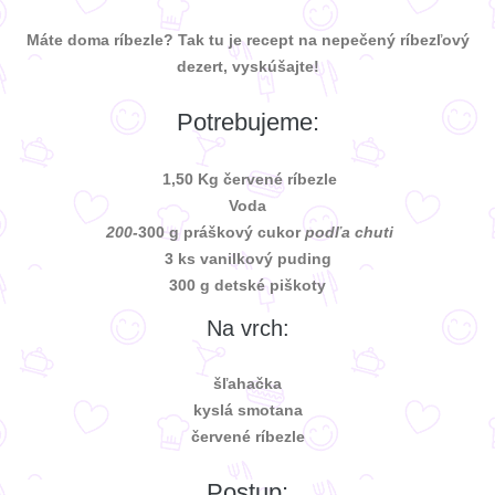
Máte doma ríbezle? Tak tu je recept na nepečený ríbezľový
dezert, vyskúšajte!
Potrebujeme:
1,50 Kg červené ríbezle
Voda
200-
300 g práškový cukor
podľa chuti
3 ks vanilkový puding
300 g detské piškoty
Na vrch:
šľahačka
kyslá smotana
červené ríbezle
Postup: