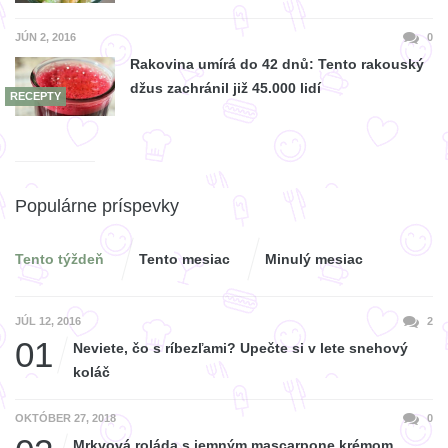
JÚN 2, 2016
0
Rakovina umírá do 42 dnů: Tento rakouský
džus zachránil již 45.000 lidí
RECEPTY
Populárne príspevky
Tento týždeň
Tento mesiac
Minulý mesiac
JÚL 12, 2016
2
01
Neviete, čo s ríbezľami? Upečte si v lete snehový
koláč
OKTÓBER 27, 2018
0
Mrkvová roláda s jemným mascarpone krémom.