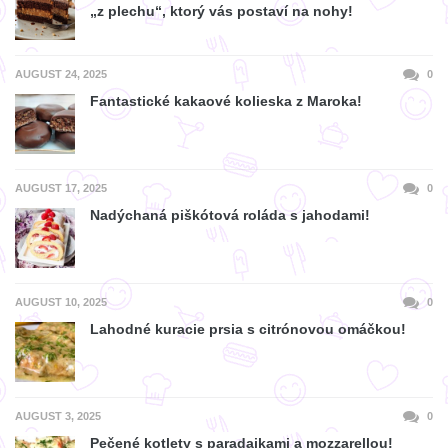
„z plechu“, ktorý vás postaví na nohy!
AUGUST 24, 2025
0
Fantastické kakaové kolieska z Maroka!
AUGUST 17, 2025
0
Nadýchaná piškótová roláda s jahodami!
AUGUST 10, 2025
0
Lahodné kuracie prsia s citrónovou omáčkou!
AUGUST 3, 2025
0
Pečené kotlety s paradajkami a mozzarellou!