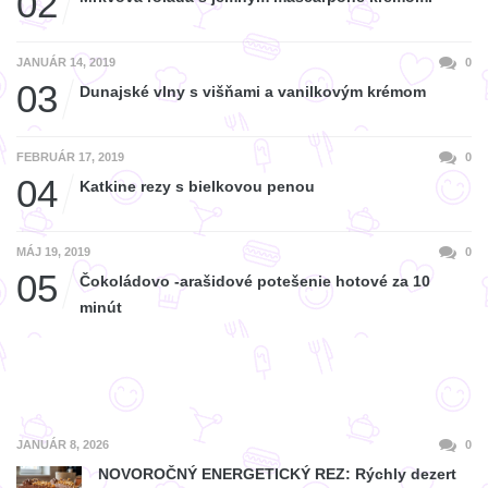
02
JANUÁR 14, 2019
0
03
Dunajské vlny s višňami a vanilkovým krémom
FEBRUÁR 17, 2019
0
04
Katkine rezy s bielkovou penou
MÁJ 19, 2019
0
05
Čokoládovo -arašidové potešenie hotové za 10
minút
JANUÁR 8, 2026
0
NOVOROČNÝ ENERGETICKÝ REZ: Rýchly dezert