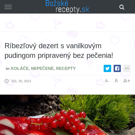
Skip
to
content
Ríbezľový dezert s vanilkovým
pudingom pripravený bez pečenia!
in
KOLÁČE
,
NEPEČENÉ
,
RECEPTY
A+
A
A-
JÚL 30, 2023