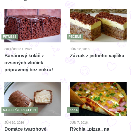
FITNESS
PEČENÉ
OKTÓBER 1, 2023
JÚN 12, 2016
Banánový koláč z
Zázrak z jedného vajíčka
ovsených vločiek
pripravený bez cukru!
NAJLEPŠIE RECEPTY
PIZZA
JÚN 10, 2016
JÚN 7, 2016
Domáce tvarohové
Rýchla ,,pizza,, na