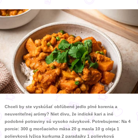
Chceli by ste vyskúšať obľúbené jedlo plné korenia a
neuveriteľnej arómy? Niet divu, že indické kari a iné
podobné potraviny sú vysoko návykové. Potrebujeme: Na 4
porcie: 300 g morčacieho mäsa 20 g masla 10 g oleja 1
polievková lyžica kurkuma 2 paradajky 1 polievková