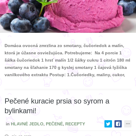
Domáca ovocná zmrzlina zo smotany, čučoriedok a malín,
ktorá je úžasne osviežujúca. Potrebujeme: Na 4 porcie 1
šálka čučoriedok 1 hrsť malín 1/2 šálky cukru 1 citrón 180 ml
smotany na šľahanie 170 g kyslej smotany 1 čajová lyžička
vanilkového extraktu Postup: 1.Čučoriedky, maliny, cukor,
Pečené kuracie prsia so syrom a
bylinkami!
in
HLAVNÉ JEDLO
,
PEČENÉ
,
RECEPTY