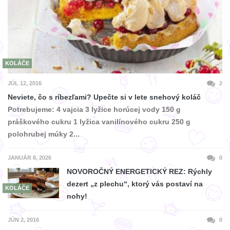
KOLÁČE
JÚL 12, 2016
2
Neviete, čo s ríbezľami? Upečte si v lete snehový koláč
Potrebujeme: 4 vajcia 3 lyžice horúcej vody 150 g
práškového cukru 1 lyžica vanilínového cukru 250 g
polohrubej múky 2...
JANUÁR 8, 2026
0
NOVOROČNÝ ENERGETICKÝ REZ: Rýchly
dezert „z plechu“, ktorý vás postaví na
KOLÁČE
nohy!
JÚN 2, 2016
0