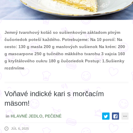
Jemný tvarohový koláč so sušienkovým základom plným
čučoriedok poteší každého. Potrebujeme: Na 10 porcií: Na
cesto: 130 g masla 200 g maslových sušienok Na krém: 200
g mascarpone 250 g tučného mäkkého tvarohu 3 vajcia 160
g kryštálového cukru 180 g čučoriedok Postup: 1.Sušienky
rozdrvíme
Voňavé indické kari s morčacím
mäsom!
in
HLAVNÉ JEDLO
,
PEČENÉ
JÚL 6, 2025