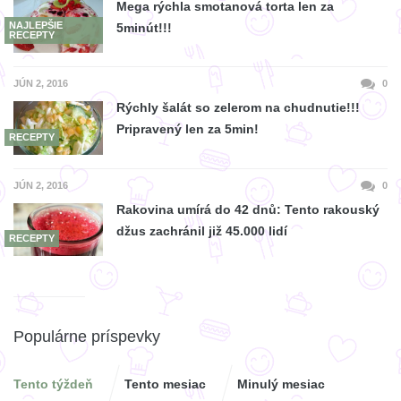
Mega rýchla smotanová torta len za
NAJLEPŠIE
5minút!!!
RECEPTY
JÚN 2, 2016
0
Rýchly šalát so zelerom na chudnutie!!!
Pripravený len za 5min!
RECEPTY
JÚN 2, 2016
0
Rakovina umírá do 42 dnů: Tento rakouský
džus zachránil již 45.000 lidí
RECEPTY
Populárne príspevky
Tento týždeň
Tento mesiac
Minulý mesiac