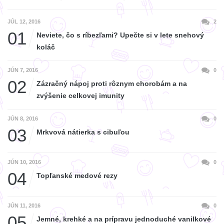
JÚL 12, 2016
2
01
Neviete, čo s ríbezľami? Upečte si v lete snehový
koláč
JÚN 7, 2016
0
02
Zázračný nápoj proti rôznym chorobám a na
zvýšenie celkovej imunity
JÚN 8, 2016
0
03
Mrkvová nátierka s cibuľou
JÚN 10, 2016
0
04
Topľanské medové rezy
JÚN 11, 2016
0
05
Jemné, krehké a na prípravu jednoduché vanilkové