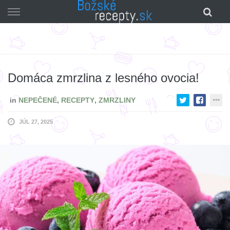
Skip
to
content
Domáca zmrzlina z lesného ovocia!
in
NEPEČENÉ
,
RECEPTY
,
ZMRZLINY
JÚL 27, 2025