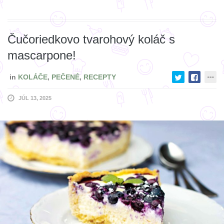
Čučoriedkovo tvarohový koláč s
mascarpone!
in
KOLÁČE
,
PEČENÉ
,
RECEPTY
JÚL 13, 2025