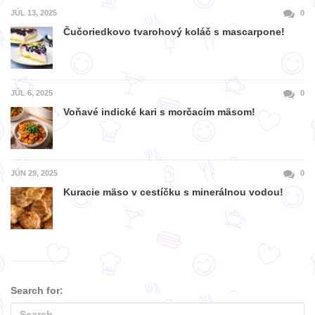
JÚL 13, 2025
0
Čučoriedkovo tvarohový koláč s mascarpone!
JÚL 6, 2025
0
Voňavé indické kari s morčacím mäsom!
JÚN 29, 2025
0
Kuracie mäso v cestíčku s minerálnou vodou!
Search for: