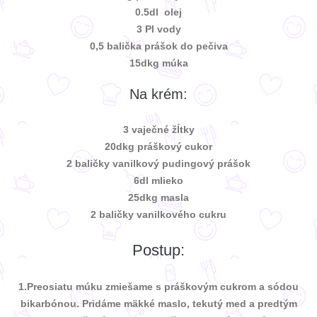
0.5dl olej
3 Pl vody
0,5 balička prášok do pečiva
15dkg múka
Na krém:
3 vaječné žĺtky
20dkg práškový cukor
2 baličky vanilkový pudingový prášok
6dl mlieko
25dkg masla
2 baličky vanilkového cukru
Postup:
1.Preosiatu múku zmiešame s práškovým cukrom a sódou
bikarbónou. Pridáme mäkké maslo, tekutý med a predtým