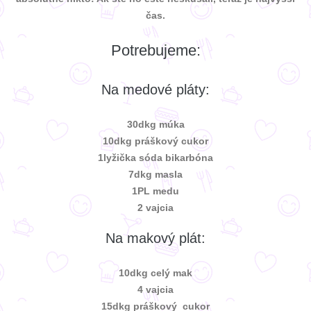
čas.
Potrebujeme:
Na medové pláty:
30dkg múka
10dkg práškový cukor
1lyžička sóda bikarbóna
7dkg masla
1PL medu
2 vajcia
Na makový plát:
10dkg celý mak
4 vajcia
15dkg práškový cukor