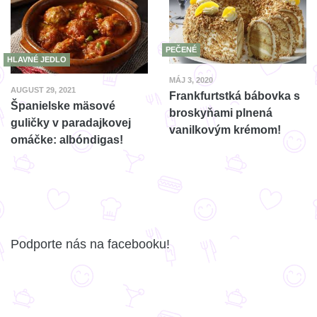
PEČENÉ
HLAVNÉ JEDLO
MÁJ 3, 2020
AUGUST 29, 2021
Frankfurtstká bábovka s
Španielske mäsové
broskyňami plnená
guličky v paradajkovej
vanilkovým krémom!
omáčke: albóndigas!
Podporte nás na facebooku!