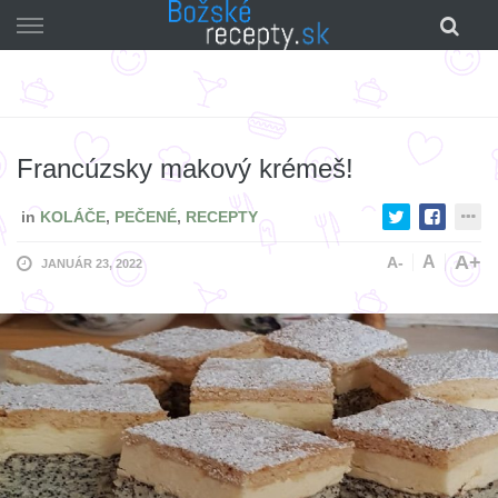
Skip
to
content
Francúzsky makový krémeš!
in
KOLÁČE
,
PEČENÉ
,
RECEPTY
A+
A
A-
JANUÁR 23, 2022