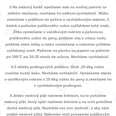
3.Na makový koláč opečieme mak na suchej panvici za
stáleho miešania, necháme ho celkom vychladnúť. Múku
zmiešame z práškom do pečiva a vychladnutým makom. Z
bielok a polovice práškového cukru vyšľaháme tuhý sneh.
Žĺtka vymiešame s vanilkovým cukrom a polovicou
práškového cukru do peny, pridáme olej a vriacu vodu,
pridáme zmes múky a maku vymiešame a nakoniec pridáme
vyšľahaný sneh. Pečieme na plechu na papieri na pečenie
pri 150°C asi 20-25 minút do ružova. Necháme vychladnúť.
4.Z mlieka pudingových práškov, žĺtok ,10 dkg cukru
uvaríme hustú kašu. Necháme ochladnúť. Vymiešame maslo
s vanilkovým cukrom a 10 dkg cukru do peny a zmiešame ho
s vychladnutým pudingom.
5.Jeden medový plát natrieme krémom, na to položíme
makový plát, ktorý opäť natrieme krémom a na vrch položíme
druhý medový plát. Necháme cez noc stuhnúť, a aby nám
zmäkli medové pláty. Nakoniec vrch posypeme práškovým