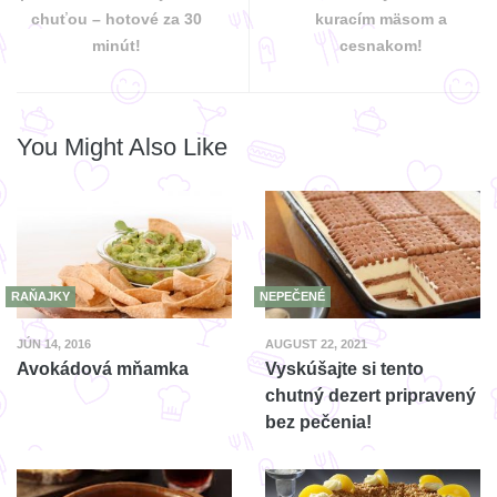
chuťou – hotové za 30
kuracím mäsom a
minút!
cesnakom!
You Might Also Like
RAŇAJKY
NEPEČENÉ
JÚN 14, 2016
AUGUST 22, 2021
Avokádová mňamka
Vyskúšajte si tento
chutný dezert pripravený
bez pečenia!