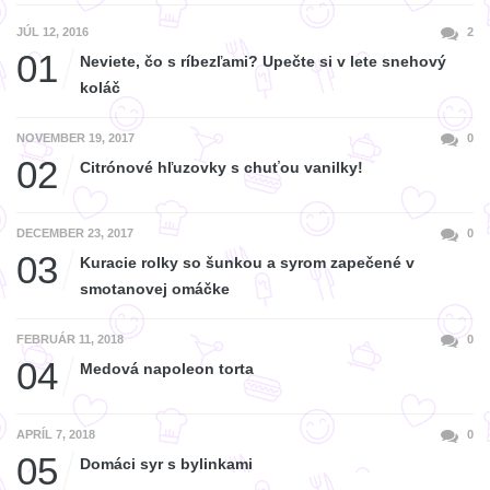
JÚL 12, 2016
2
01
Neviete, čo s ríbezľami? Upečte si v lete snehový
koláč
NOVEMBER 19, 2017
0
02
Citrónové hľuzovky s chuťou vanilky!
DECEMBER 23, 2017
0
03
Kuracie rolky so šunkou a syrom zapečené v
smotanovej omáčke
FEBRUÁR 11, 2018
0
04
Medová napoleon torta
APRÍL 7, 2018
0
05
Domáci syr s bylinkami