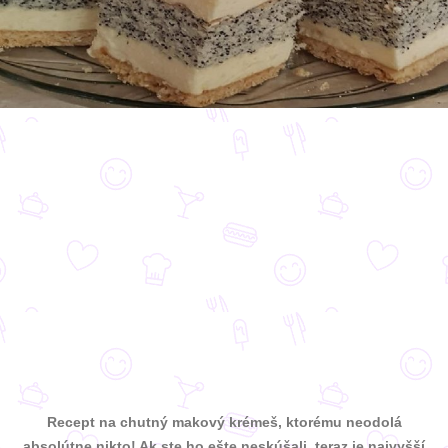
Recept na chutný makový krémeš, ktorému neodolá
absolútne nikto! Ak ste ho ešte neskúšali, teraz je najvyšší