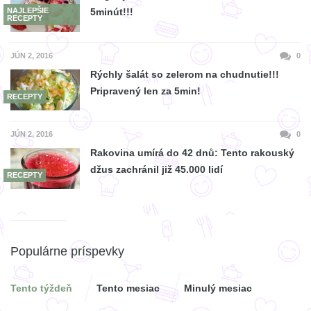
NAJLEPŠIE
5minút!!!
RECEPTY
JÚN 2, 2016
0
Rýchly šalát so zelerom na chudnutie!!!
Pripravený len za 5min!
RECEPTY
JÚN 2, 2016
0
Rakovina umírá do 42 dnů: Tento rakouský
džus zachránil již 45.000 lidí
RECEPTY
Populárne príspevky
Tento týždeň
Tento mesiac
Minulý mesiac