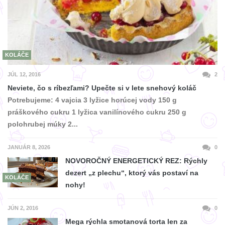
KOLÁČE
JÚL 12, 2016
2
Neviete, čo s ríbezľami? Upečte si v lete snehový koláč
Potrebujeme: 4 vajcia 3 lyžice horúcej vody 150 g
práškového cukru 1 lyžica vanilínového cukru 250 g
polohrubej múky 2...
JANUÁR 8, 2026
0
NOVOROČNÝ ENERGETICKÝ REZ: Rýchly
dezert „z plechu“, ktorý vás postaví na
KOLÁČE
nohy!
JÚN 2, 2016
0
Mega rýchla smotanová torta len za