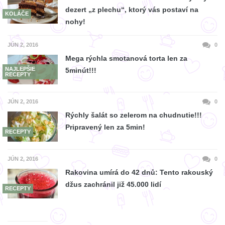
dezert „z plechu“, ktorý vás postaví na
KOLÁČE
nohy!
JÚN 2, 2016
0
Mega rýchla smotanová torta len za
NAJLEPŠIE
5minút!!!
RECEPTY
JÚN 2, 2016
0
Rýchly šalát so zelerom na chudnutie!!!
Pripravený len za 5min!
RECEPTY
JÚN 2, 2016
0
Rakovina umírá do 42 dnů: Tento rakouský
džus zachránil již 45.000 lidí
RECEPTY