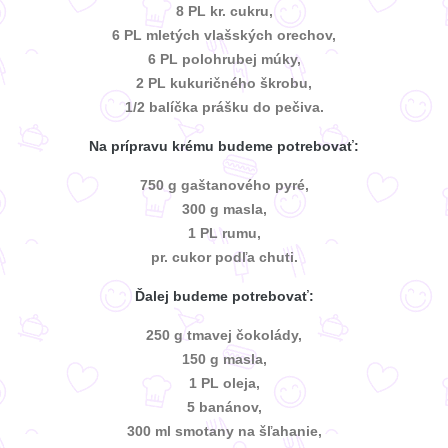
8 PL kr. cukru,
6 PL mletých vlašských orechov,
6 PL polohrubej múky,
2 PL kukuričného škrobu,
1/2 balíčka prášku do pečiva.
Na prípravu krému budeme potrebovať:
750 g gaštanového pyré,
300 g masla,
1 PL rumu,
pr. cukor podľa chuti.
Ďalej budeme potrebovať:
250 g tmavej čokolády,
150 g masla,
1 PL oleja,
5 banánov,
300 ml smotany na šľahanie,