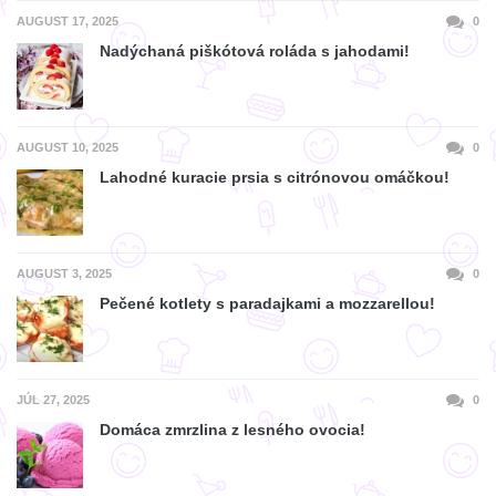
AUGUST 17, 2025
0
Nadýchaná piškótová roláda s jahodami!
AUGUST 10, 2025
0
Lahodné kuracie prsia s citrónovou omáčkou!
AUGUST 3, 2025
0
Pečené kotlety s paradajkami a mozzarellou!
JÚL 27, 2025
0
Domáca zmrzlina z lesného ovocia!