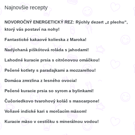
Najnovšie recepty
NOVOROČNÝ ENERGETICKÝ REZ: Rýchly dezert „z plechu“,
ktorý vás postaví na nohy!
Fantastické kakaové kolieska z Maroka!
Nadýchaná piškótová roláda s jahodami!
Lahodné kuracie prsia s citrónovou omáčkou!
Pečené kotlety s paradajkami a mozzarellou!
Domáca zmrzlina z lesného ovocia!
Pečené kuracie prsia so syrom a bylinkami!
Čučoriedkovo tvarohový koláč s mascarpone!
Voňavé indické kari s morčacím mäsom!
Kuracie mäso v cestíčku s minerálnou vodou!