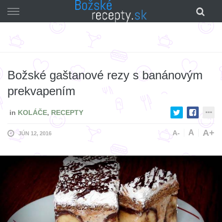
Skip
to
content
Božské gaštanové rezy s banánovým
prekvapením
in
KOLÁČE
,
RECEPTY
A+
A
A-
JÚN 12, 2016