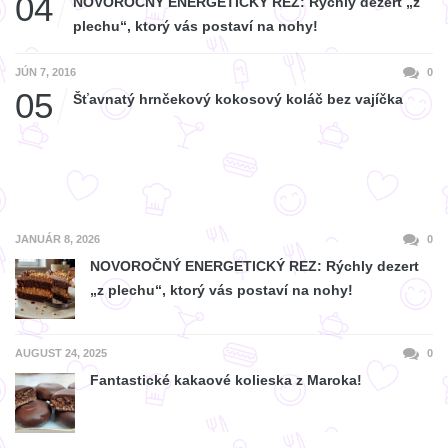
04
NOVOROČNÝ ENERGETICKÝ REZ: Rýchly dezert „z
plechu“, ktorý vás postaví na nohy!
JÚN 7, 2016
0
05
Šťavnatý hrnčekový kokosový koláč bez vajíčka
JANUÁR 8, 2026
0
NOVOROČNÝ ENERGETICKÝ REZ: Rýchly dezert
„z plechu“, ktorý vás postaví na nohy!
AUGUST 24, 2025
0
Fantastické kakaové kolieska z Maroka!