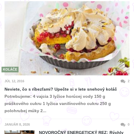
KOLÁČE
JÚL 12, 2016
2
Neviete, čo s ríbezľami? Upečte si v lete snehový koláč
Potrebujeme: 4 vajcia 3 lyžice horúcej vody 150 g
práškového cukru 1 lyžica vanilínového cukru 250 g
polohrubej múky 2...
JANUÁR 8, 2026
0
NOVOROČNÝ ENERGETICKÝ REZ: Rýchly