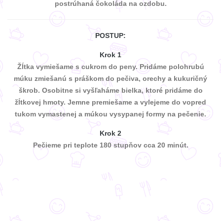
postrúhaná čokoláda na ozdobu.
POSTUP:
Krok 1
Žĺtka vymiešame s cukrom do peny. Pridáme polohrubú
múku zmiešanú s práškom do pečiva, orechy a kukuričný
škrob. Osobitne si vyšľaháme bielka, ktoré pridáme do
žĺtkovej hmoty. Jemne premiešame a vylejeme do vopred
tukom vymastenej a múkou vysypanej formy na pečenie.
Krok 2
Pečieme pri teplote 180 stupňov cca 20 minút.