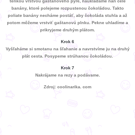
tenkou vrstvou gaštanového pyré, naukladáme naň celé
banány, ktoré polejeme rozpustenou čokoládou. Takto
poliate banány necháme postáť, aby čokoláda stuhla a až
potom môžeme vrstviť gaštanovú plnku. Pekne uhladíme a
prikryjeme druhým plátom.
Krok 6
Vyšľaháme si smotanu na šľahanie a navrstvíme ju na druhý
plát cesta. Posypeme strúhanou čokoládou.
Krok 7
Nakrájame na rezy a podávame.
Zdroj: coolinarika. com