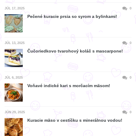
JÚL 17, 2025
0
Pečené kuracie prsia so syrom a bylinkami!
JÚL 13, 2025
0
Čučoriedkovo tvarohový koláč s mascarpone!
JÚL 6, 2025
0
Voňavé indické kari s morčacím mäsom!
JÚN 29, 2025
0
Kuracie mäso v cestíčku s minerálnou vodou!