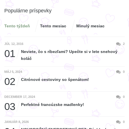
Populárne príspevky
Tento týždeň
Tento mesiac
Minulý mesiac
JÚL 12, 2016
2
01
Neviete, čo s ríbezľami? Upečte si v lete snehový
koláč
MÁJ 5, 2024
0
02
Citrónové cestoviny so špenátom!
DECEMBER 17, 2024
0
03
Perfektné francúzske madlenky!
JANUÁR 8, 2026
0