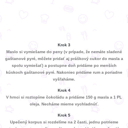
Krok 3
Maslo si vymiešame do peny (v prípade, že nemáte sladené
gaštanové pyré, môžete pridať aj práškový cukor do masla a
spolu vymiešať) a postupne doň pridáme po menších
kúskoch gaštanové pyré. Nakoniec pridáme rum a poriadne
vyšľaháme.
Krok 4
V hrnci si roztopíme čokoládu a pridáme 150 g masla a 1 PL
oleja. Necháme mierne vychladnúť.
Krok 5
Upečený korpus si rozdelíme na 2 časti, jednu potrieme