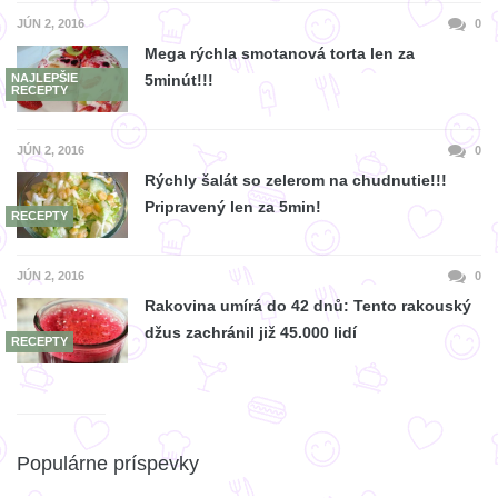
JÚN 2, 2016
0
Mega rýchla smotanová torta len za
NAJLEPŠIE
5minút!!!
RECEPTY
JÚN 2, 2016
0
Rýchly šalát so zelerom na chudnutie!!!
Pripravený len za 5min!
RECEPTY
JÚN 2, 2016
0
Rakovina umírá do 42 dnů: Tento rakouský
džus zachránil již 45.000 lidí
RECEPTY
Populárne príspevky