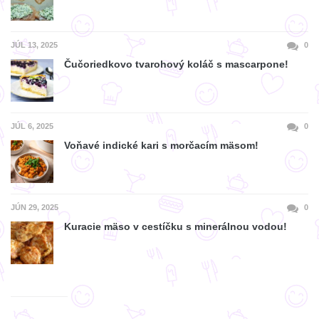
JÚL 13, 2025
0
Čučoriedkovo tvarohový koláč s mascarpone!
JÚL 6, 2025
0
Voňavé indické kari s morčacím mäsom!
JÚN 29, 2025
0
Kuracie mäso v cestíčku s minerálnou vodou!