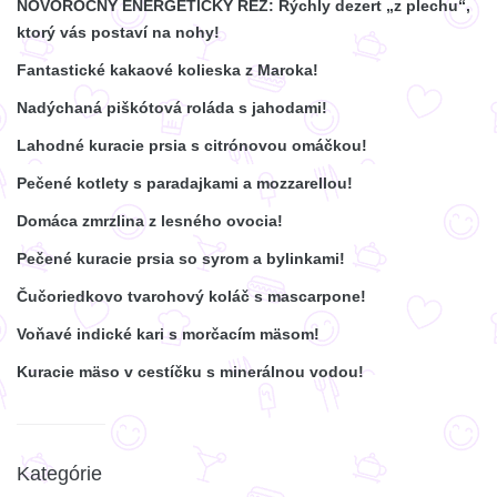
NOVOROČNÝ ENERGETICKÝ REZ: Rýchly dezert „z plechu“,
ktorý vás postaví na nohy!
Fantastické kakaové kolieska z Maroka!
Nadýchaná piškótová roláda s jahodami!
Lahodné kuracie prsia s citrónovou omáčkou!
Pečené kotlety s paradajkami a mozzarellou!
Domáca zmrzlina z lesného ovocia!
Pečené kuracie prsia so syrom a bylinkami!
Čučoriedkovo tvarohový koláč s mascarpone!
Voňavé indické kari s morčacím mäsom!
Kuracie mäso v cestíčku s minerálnou vodou!
Kategórie