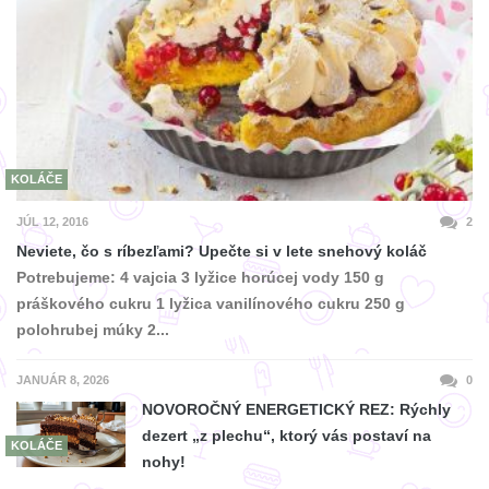
KOLÁČE
JÚL 12, 2016
2
Neviete, čo s ríbezľami? Upečte si v lete snehový koláč
Potrebujeme: 4 vajcia 3 lyžice horúcej vody 150 g
práškového cukru 1 lyžica vanilínového cukru 250 g
polohrubej múky 2...
JANUÁR 8, 2026
0
NOVOROČNÝ ENERGETICKÝ REZ: Rýchly
dezert „z plechu“, ktorý vás postaví na
KOLÁČE
nohy!