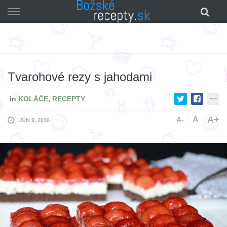
Skip
to
content
Tvarohové rezy s jahodami
in
KOLÁČE
,
RECEPTY
A+
A
A-
JÚN 9, 2016