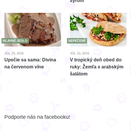
syrom
HLAVNÉ JEDLO
NEPEČENÉ
JÚL 13, 2016
JÚL 12, 2016
Upečie sa sama: Divina
V tropický deň obed do
na červenom víne
ruky: Žemľa s arabským
šalátom
Podporte nás na facebooku!