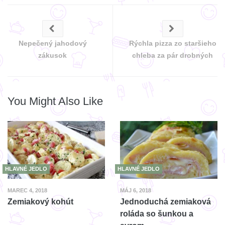
Nepečený jahodový
Rýchla pizza zo staršieho
zákusok
chleba za pár drobných
You Might Also Like
HLAVNÉ JEDLO
HLAVNÉ JEDLO
MAREC 4, 2018
MÁJ 6, 2018
Zemiakový kohút
Jednoduchá zemiaková
roláda so šunkou a