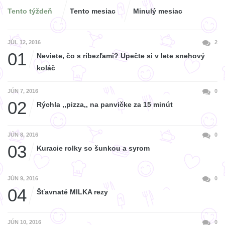
Tento týždeň
Tento mesiac
Minulý mesiac
JÚL 12, 2016
2
01
Neviete, čo s ríbezľami? Upečte si v lete snehový
koláč
JÚN 7, 2016
0
02
Rýchla ,,pizza,, na panvičke za 15 minút
JÚN 8, 2016
0
03
Kuracie rolky so šunkou a syrom
JÚN 9, 2016
0
04
Šťavnaté MILKA rezy
JÚN 10, 2016
0