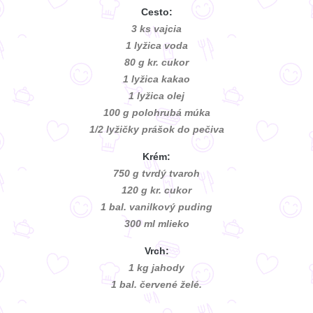
Cesto:
3 ks vajcia
1 lyžica voda
80 g kr. cukor
1 lyžica kakao
1 lyžica olej
100 g polohrubá múka
1/2 lyžičky prášok do pečiva
Krém:
750 g tvrdý tvaroh
120 g kr. cukor
1 bal. vanilkový puding
300 ml mlieko
Vrch:
1 kg jahody
1 bal. červené želé.