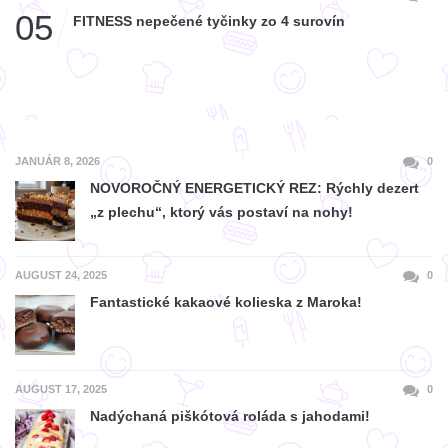
05
FITNESS nepečené tyčinky zo 4 surovín
JANUÁR 8, 2026
0
NOVOROČNÝ ENERGETICKÝ REZ: Rýchly dezert
„z plechu“, ktorý vás postaví na nohy!
AUGUST 24, 2025
0
Fantastické kakaové kolieska z Maroka!
AUGUST 17, 2025
0
Nadýchaná piškótová roláda s jahodami!