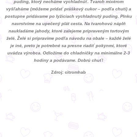
puding, ktorý necháme vychladnúť. Tvaroh mixérom
vyšľaháme (môžeme pridať práškový cukor – podľa chuti) a
postupne pridávame po lyžiciach vychladnutý puding. Plnku
navrstvíme na upečený plát cesta. Na tvarohovú náplň
naukladáme jahody, ktoré zalejeme pripraveným tortovým
želé. Želé si pripravíme podľa návodu na obale – každé želé
je iné, preto je potrebné sa presne riadiť pokynmi, ktoré
uvádza výrobca. Odložíme do chladničky na minimálne 2-3
hodiny a podávame. Dobrú chuť!
Zdroj: citromhab