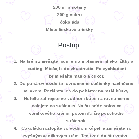
200 ml smotany
200 g cukru
čokoláda
Mleté lieskové oriešky
Postup:
Na krém zmiešajte na miernom plameni mlieko, žĺtky a
puding. Miešajte do zhustnutia. Po vychladení
primiešajte maslo a cukor.
Do pohárov rozdeľte rovnomerne sušienky navlhčené
mliekom. Rozlámte ich do pohárov na malé kúsky.
Nutellu zahrejete vo vodnom kúpeli a rovnomerne
nalejete na sušienky. Na ňu príde polovica
vanilkového krému, potom ďalšie poschodie
sušienok.
Čokoládu roztopíte vo vodnom kúpeli a zmiešate so
zvyšným vanilkovým krém. Ten tvorí ďalšiu vrstvu.