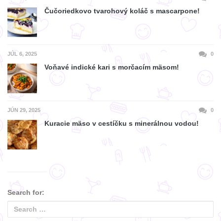
Čučoriedkovo tvarohový koláč s mascarpone!
JÚL 6, 2025
0
Voňavé indické kari s morčacím mäsom!
JÚN 29, 2025
0
Kuracie mäso v cestíčku s minerálnou vodou!
Search for: