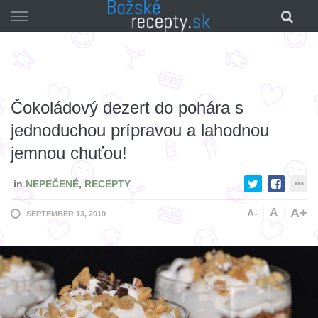
Skip
to
content
Čokoládový dezert do pohára s
jednoduchou prípravou a lahodnou
jemnou chuťou!
in
NEPEČENÉ
,
RECEPTY
A+
A
A-
SEPTEMBER 13, 2019