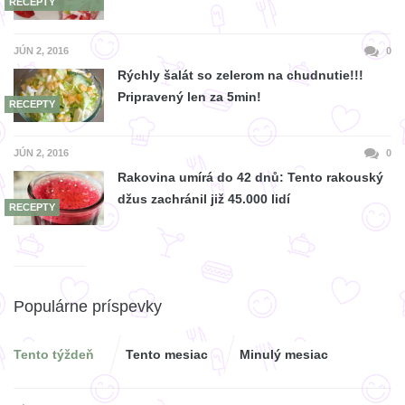
RECEPTY
JÚN 2, 2016
0
Rýchly šalát so zelerom na chudnutie!!!
Pripravený len za 5min!
RECEPTY
JÚN 2, 2016
0
Rakovina umírá do 42 dnů: Tento rakouský
džus zachránil již 45.000 lidí
RECEPTY
Populárne príspevky
Tento týždeň
Tento mesiac
Minulý mesiac