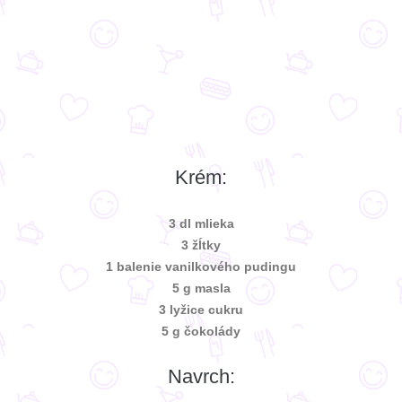
Krém:
3 dl mlieka
3 žĺtky
1 balenie vanilkového pudingu
5 g masla
3 lyžice cukru
5 g čokolády
Navrch: