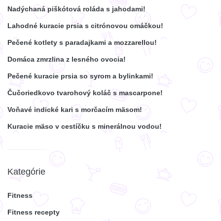
Nadýchaná piškótová roláda s jahodami!
Lahodné kuracie prsia s citrónovou omáčkou!
Pečené kotlety s paradajkami a mozzarellou!
Domáca zmrzlina z lesného ovocia!
Pečené kuracie prsia so syrom a bylinkami!
Čučoriedkovo tvarohový koláč s mascarpone!
Voňavé indické kari s morčacím mäsom!
Kuracie mäso v cestíčku s minerálnou vodou!
Kategórie
Fitness
Fitness recepty