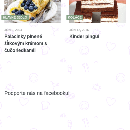
HLAVNÉ JEDLO
KOLÁČE
JÚN 9, 2024
JÚN 12, 2016
Palacinky plnené
Kinder pingui
žĺtkovým krémom s
čučoriedkami!
Podporte nás na facebooku!