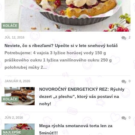
KOLÁČE
JÚL 12, 2016
2
Neviete, čo s ríbezľami? Upečte si v lete snehový koláč
Potrebujeme: 4 vajcia 3 lyžice horúcej vody 150 g
práškového cukru 1 lyžica vanilínového cukru 250 g
polohrubej múky 2...
JANUÁR 8, 2026
0
NOVOROČNÝ ENERGETICKÝ REZ: Rýchly
dezert „z plechu“, ktorý vás postaví na
KOLÁČE
nohy!
JÚN 2, 2016
0
Mega rýchla smotanová torta len za
NAJLEPŠIE
5minút!!!