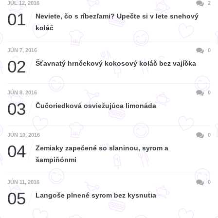
JÚL 12, 2016
2
01
Neviete, čo s ríbezľami? Upečte si v lete snehový
koláč
JÚN 7, 2016
0
02
Šťavnatý hrnčekový kokosový koláč bez vajíčka
JÚN 8, 2016
0
03
Čučoriedková osviežujúca limonáda
JÚN 10, 2016
0
04
Zemiaky zapečené so slaninou, syrom a
šampiňónmi
JÚN 11, 2016
0
05
Langoše plnené syrom bez kysnutia