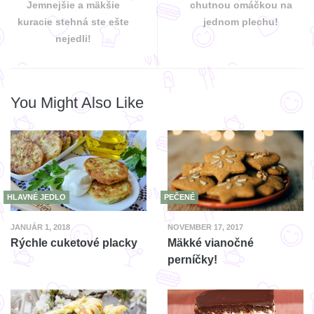
Jemnejšie a mäkšie
chutnou omáčkou na
kuracie stehná ste ešte
jednom plechu!
nejedli!
You Might Also Like
HLAVNÉ JEDLO
PEČENÉ
JANUÁR 1, 2018
NOVEMBER 17, 2017
Rýchle cuketové placky
Mäkké vianočné
perníčky!